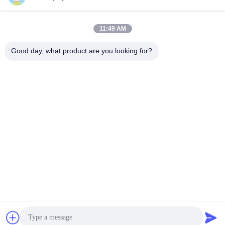
11:49 AM
Good day, what product are you looking for?
ভারী দায়িত্ব অ্যাপ্লিকেশনের জন্য শিল্প গ্রেড ডিসি 48V 1000W নিম্ন ভোল্টেজ
সার্ভো মোটর
রোবট সার্ভো মোটর
2025-11-20
144 মতামত