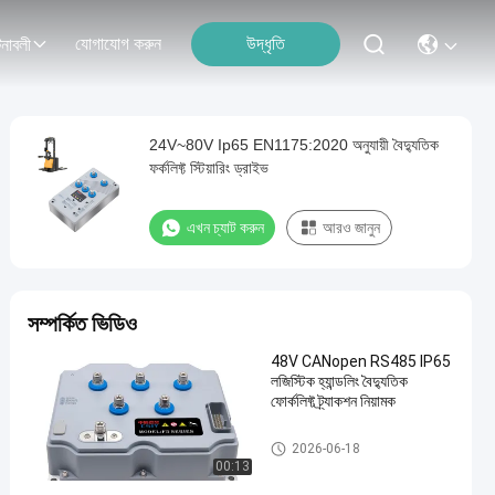
যোগাযোগ করুন
উদ্ধৃতি
নাবলী
24V~80V Ip65 EN1175:2020 অনুযায়ী বৈদ্যুতিক
ফর্কলিফ্ট স্টিয়ারিং ড্রাইভ
এখন চ্যাট করুন
আরও জানুন
সম্পর্কিত ভিডিও
48V CANopen RS485 IP65
লজিস্টিক হ্যান্ডলিং বৈদ্যুতিক
ফোর্কলিফ্ট ট্র্যাকশন নিয়ামক
বৈদ্যুতিক ফোরক্লিফ্ট নিয়ন্ত্রক
2026-06-18
00:13