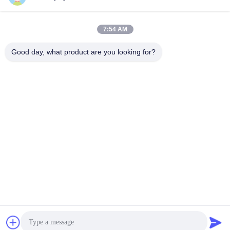
7:54 AM
Good day, what product are you looking for?
AGV রোবটের জন্য IP65 48V DC সার্ভো মোটর 200 ওয়াট হাই ইন্টিগ্রেটেড
রোবট সার্ভো মোটর
2025-11-21
502 মতামত