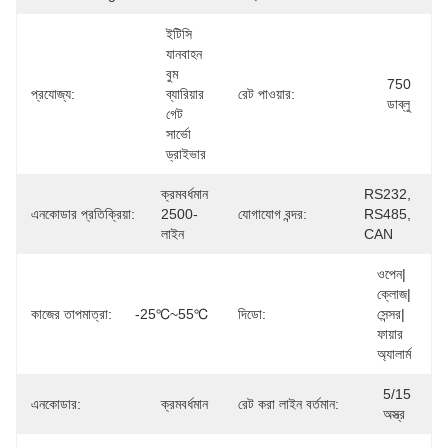
ইটিসি 
যানবাহন 
বুম 
750 
প্রযোজ্য:
ব্যারিয়ার 
রেট পাওয়ার:
ডাব্লু
গেট 
সার্ভো 
ড্রাইভার
ক্রমবর্ধমান 
RS232, 
এনকোডার প্রতিক্রিয়া:
2500-
যোগাযোগ বন্দর:
RS485, 
লাইন
CAN
ওপেন|
ক্লোজ|
কাজের তাপমাত্রা:
-25℃~55℃
দিডো:
সেন্সর|
ফায়ার 
অ্যালার্ম
5/15 
এনকোডার:
ক্রমবর্ধমান
রেট করা লাইন বর্তমান:
অস্ত্র