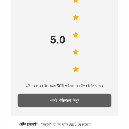
5.0
এই সরবরাহকারীর জন্য 50টি পর্যালোচনার উপর ভিত্তি করে
একটি পর্যালোচনা লিখুন
রেটিং স্ন্যাপশট
নিম্নলিখিত হল সকল রেটিং এর বিতরণ