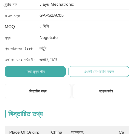
Jiayu Mechatronic
ব্র্যান্ড নাম:
GAPS2AC05
মডেল নম্বর:
২ পিসি
MOQ:
Negotiate
মূল্য:
কার্টুন
প্যাকেজিংয়ের বিবরণ:
এল/সি, টি/টি
অর্থ প্রদানের শর্তাবলী:
সেরা মূল্য পান
এখনই যোগাযোগ করুন
বিস্তারিত তথ্য
পণ্যের বর্ণনা
বিস্তারিত তথ্য
Place Of Origin:
China
সাক্ষ্যদান:
Ce