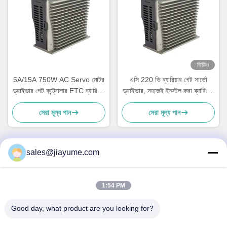
ভিডিও
5A/15A 750W AC Servo মোটর
এসি 220 ভি ব্যারিয়ার গেট সার্ভো
ড্রাইভার গেট কন্ট্রোলার ETC ব্যারিয়ার
ড্রাইভার, সহজেই ইনস্টল করা ব্যারিয়ার
গেট
গেট সার্ভো ড্রাইভার, ইটিসি ট্র্যাফিক বাধা
সেরা মূল্য পান
সেরা মূল্য পান
জন্য উপযুক্ত।
sales@jiayume.com
দ্রুত যোগাযোগ
1:54 PM
ঠিকানা
Good day, what product are you looking for?
ফ্লোর 501, কুনহুই রোড নং 25, জোন 72, জিংডং কমিউনিটি, জিন'আন স্ট্রিট,
বাও'আন জেলা, শেনঝেন শহর, গুয়াংডং প্রদেশ, চীন।