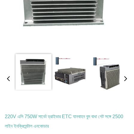
220V এসি 750W সার্ভো ড্রাইভার ETC যানবাহন বুম বাধা গেট সঙ্গে 2500
লাইন ইনক্রিমেন্টাল এনকোডার