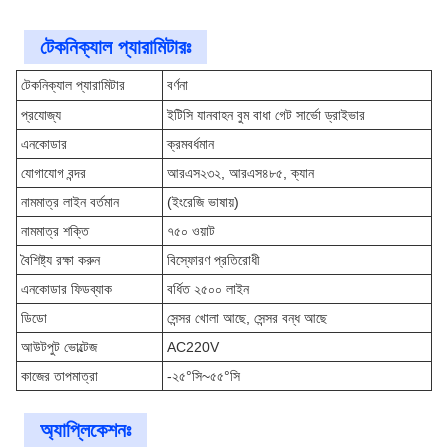
টেকনিক্যাল প্যারামিটারঃ
টেকনিক্যাল প্যারামিটার
বর্ণনা
প্রযোজ্য
ইটিসি যানবাহন বুম বাধা গেট সার্ভো ড্রাইভার
এনকোডার
ক্রমবর্ধমান
যোগাযোগ বন্দর
আরএস২৩২, আরএস৪৮৫, ক্যান
নামমাত্র লাইন বর্তমান
(ইংরেজি ভাষায়)
নামমাত্র শক্তি
৭৫০ ওয়াট
বৈশিষ্ট্য রক্ষা করুন
বিস্ফোরণ প্রতিরোধী
এনকোডার ফিডব্যাক
বর্ধিত ২৫০০ লাইন
ডিডো
সেন্সর খোলা আছে, সেন্সর বন্ধ আছে
আউটপুট ভোল্টেজ
AC220V
কাজের তাপমাত্রা
-২৫°সি~৫৫°সি
অ্যাপ্লিকেশনঃ