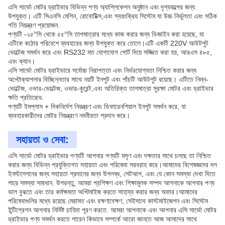
এসি সার্ভো মোটর ড্রাইভার বিভিন্ন পণ্য অ্যাপ্লিকেশন অনুষ্ঠান এবং দৃশ্যকল্পের জন্য
উপযুক্ত। এটি সিএনসি মেশিন, রোবোটিক্স,এবং স্বয়ংক্রিয় সিস্টেম যা উচ্চ নির্ভুলতা এবং সঠিক
গতি নিয়ন্ত্রণ প্রয়োজন.
পণ্যটি -২৫°সি থেকে ৫৫°সি তাপমাত্রার মধ্যে কাজ করার জন্য ডিজাইন করা হয়েছে, যা
এটিকে কঠোর পরিবেশে ব্যবহারের জন্য উপযুক্ত করে তোলে।এটি একটি 220V আউটপুট
ভোল্টেজ সমর্থন করে এবং RS232 মত যোগাযোগ পোর্ট দিয়ে সজ্জিত করা হয়, আরএস ৪৮৫,
এবং ক্যান।
এসি সার্ভো মোটর ড্রাইভারে সর্বোচ্চ নিরাপত্তা এবং নির্ভরযোগ্যতা নিশ্চিত করার জন্য
অপ্টোক্যাপলার বিচ্ছিন্নতার সাথে নয়টি ইনপুট এবং পাঁচটি আউটপুট রয়েছে। এটিতে নিম্ন-
ভোল্টেজ, ওভার-ভোল্টেজ, ওভার-কুরেন্ট,এবং অতিরিক্ত তাপমাত্রা সুরক্ষা মোটর এবং ড্রাইভার
ক্ষতি প্রতিরোধ.
পণ্যটি ইমপ্লাস + দিকনির্দেশ নিয়ন্ত্রণ এবং ডিফারেনশিয়াল ইনপুট সমর্থন করে, যা
ব্যবহারকারীদের মোটর নিয়ন্ত্রণে নমনীয়তা প্রদান করে।
সহায়তা ও সেবা:
এসি সার্ভো মোটর ড্রাইভার পণ্যটি আপনার পণ্যটি মসৃণ এবং দক্ষতার সাথে চলছে তা নিশ্চিত
করার জন্য বিভিন্ন প্রযুক্তিগত সহায়তা এবং পরিষেবা সরবরাহ করে।আমাদের বিশেষজ্ঞদের দল
ইনস্টলেশনের জন্য সহায়তা প্রদানের জন্য উপলব্ধ, সেটআপ, এবং যে কোন সমস্যা দেখা দিতে
পারে সমস্যা সমাধান. উপরন্তু, আমরা প্রশিক্ষণ এবং শিক্ষামূলক সম্পদ আপনাকে আপনার পণ্য
ভাল বুঝতে এবং তার কর্মক্ষমতা অপ্টিমাইজ করতে সাহায্য করার জন্য অফার।আমাদের
পরিষেবাগুলির মধ্যে রয়েছে মেরামত এবং রক্ষণাবেক্ষণ, সেইসাথে কাস্টমাইজেশন এবং সিস্টেম
ইন্টিগ্রেশন আপনার নির্দিষ্ট চাহিদা পূরণ করতে. আমরা আপনাকে এবং আপনার এসি সার্ভো মোটর
ড্রাইভার পণ্য সমর্থন করতে পারেন কিভাবে সম্পর্কে আরো জানতে আজ আমাদের সাথে