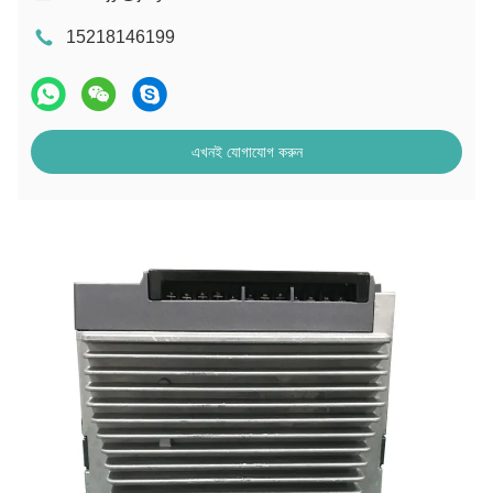
15218146199
এখনই যোগাযোগ করুন