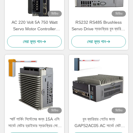
ভিডিও
ভিডিও
AC 220 Volt 5A 750 Watt
RS232 RS485 Brushless
Servo Motor Controller
Servo Drive স্বয়ংক্রিয় বুম ব্যারিয়ার
Parking Barrier Remote
গেট ব্যবহার
সেরা মূল্য পান
সেরা মূল্য পান
Control
ভিডিও
ভিডিও
স্মার্ট পার্কিং সিস্টেমের জন্য 15A এসি
বুম ব্যারিয়ার গেটের জন্য
সার্ভো মোটর ড্রাইভার স্বয়ংক্রিয় সোজা
GAPS2AC05 AC সার্ভো মোটর
আর্ম পার্কিং গেট
ড্রাইভার 5A/15A গেট কন্ট্রোলার