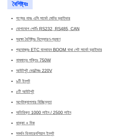
বৈশিষ্ট্যঃ
পণ্যের নামঃ এসি সার্ভো মোটর ড্রাইভার
যোগাযোগ পোর্টঃ RS232, RS485, CAN
সুরক্ষা বৈশিষ্ট্যঃ বিস্ফোরণ-প্রমাণ
প্রযোজ্যঃ ETC যানবাহন BOOM বাধা গেট সার্ভো ড্রাইভার
নামমাত্র শক্তিঃ 750W
আউটপুট ভোল্টেজঃ 220V
৯টি ইনপুট
৫টি আউটপুট
অপ্টোক্যাপলার বিচ্ছিন্নতা
অতিরিক্ত 1000 লাইন / 2500 লাইন
ধাক্কা + দিক
সমর্থন ডিফারেনশিয়াল ইনপুট