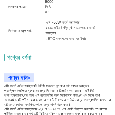
5000 
যোগানের ক্ষমতা:
পিসি/
মাস
এসি 750W সার্ভো ড্রাইভার
, 
২৫০০ লাইন ইনক্রিমেন্টাল এনকোডার সার্ভো 
বিশেষভাবে তুলে ধরা:
ড্রাইভার
, 
ETC যানবাহনের সার্ভো ড্রাইভার
পণ্যের বর্ণনা
পণ্যের বর্ণনাঃ
এসি সার্ভো মোটর ড্রাইভারটি ইটিসি যানবাহন বুম বাধা গেট সার্ভো ড্রাইভার
অ্যাপ্লিকেশনগুলিতে ব্যবহারের জন্য বিশেষভাবে ডিজাইন করা হয়েছে। এটি সিই
শংসাপত্রপ্রাপ্ত,যার মানে এটি প্রয়োজনীয় সকল নিরাপত্তা মানদণ্ড এবং নিয়ম পূরণ
করেড্রাইভারটি পরীক্ষা করা হয়েছে এবং এটি নিরাপদ এবং নির্ভরযোগ্য বলে প্রমাণিত হয়েছে, যা
এটিকে যে কোনও অ্যাপ্লিকেশনের জন্য আদর্শ পছন্দ করে।
এসি সার্ভো মোটর ড্রাইভারের -২৫ °C ~ ৫৫ °C এর একটি বিস্তৃত অপারেটিং তাপমাত্রা
পরিসীমা রয়েছে। এর অর্থ এটি বিভিন্ন পরিবেশ এবং অবস্থার মধ্যে কাজ করতে পারে।