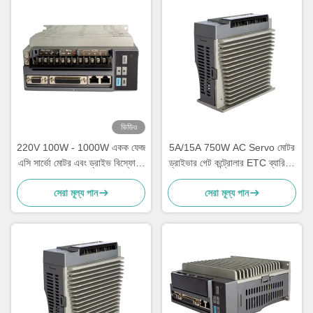
ভিডিও
220V 100W - 1000W একক ফেজ
5A/15A 750W AC Servo মোটর
এসি সার্ভো মোটর এবং ড্রাইভ বিস্ফোরণ
ড্রাইভার গেট কন্ট্রোলার ETC ব্যারিয়ার
প্রমাণ
গেট
সেরা মূল্য পান
সেরা মূল্য পান