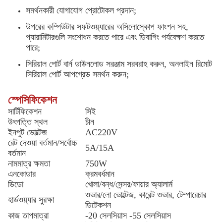
সমর্থনকারী যোগাযোগ প্রোটোকল প্রদান;
উপরের কম্পিউটার সফটওয়্যারের অসিলোস্কোপ ফাংশন সহ,
প্যারামিটারগুলি সংশোধন করতে পারে এবং ডিবাগিং পর্যবেক্ষণ করতে
পারে;
সিরিয়াল পোর্ট বার্ন ডাউনলোড সরঞ্জাম সরবরাহ করুন, অনলাইন রিমোট
সিরিয়াল পোর্ট আপগ্রেড সমর্থন করুন;
স্পেসিফিকেশন
সার্টিফিকেশন
সিই
উৎপত্তি স্থল
চীন
ইনপুট ভোল্টেজ
AC220V
রেট দেওয়া বর্তমান/সর্বোচ্চ
5A/15A
বর্তমান
নামমাত্র ক্ষমতা
750W
এনকোডার
ক্রমবর্ধমান
ডিডো
খোলা/বন্ধ/সেন্সর/ফায়ার অ্যালার্ম
ওভার/লো ভোল্টেজ, কারেন্ট ওভার, টেম্পারেচার
হার্ডওয়্যার সুরক্ষা
ডিটেকশন
কাজ তাপমাত্রা
-20 সেলসিয়াস -55 সেলসিয়াস