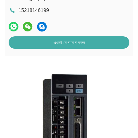
15218146199
এখনই যোগাযোগ করুন