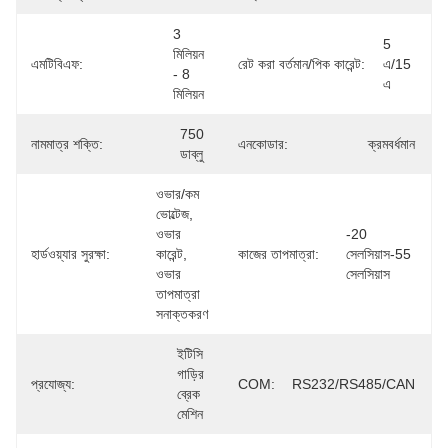
3 
5 
মিলিয়ন 
এমটিবিএফ:
রেট করা বর্তমান/পিক কারেন্ট:
এ/15 
- 8 
এ
মিলিয়ন
750 
নামমাত্র শক্তি:
এনকোডার:
ক্রমবর্ধমান
ডাব্লু
ওভার/কম 
ভোল্টেজ, 
ওভার 
-20 
হার্ডওয়্যার সুরক্ষা:
কারেন্ট, 
কাজের তাপমাত্রা:
সেলসিয়াস-55 
ওভার 
সেলসিয়াস
তাপমাত্রা 
সনাক্তকরণ
ইটিসি 
গাড়ির 
প্রযোজ্য:
COM:
RS232/RS485/CAN
ব্রেক 
মেশিন