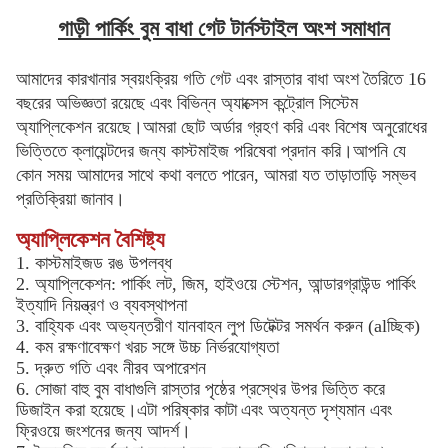
গাড়ী পার্কিং বুম বাধা গেট টার্নস্টাইল অংশ সমাধান
আমাদের কারখানার স্বয়ংক্রিয় গতি গেট এবং রাস্তার বাধা অংশ তৈরিতে 16
বছরের অভিজ্ঞতা রয়েছে এবং বিভিন্ন অ্যাক্সেস কন্ট্রোল সিস্টেম
অ্যাপ্লিকেশন রয়েছে।
আমরা ছোট অর্ডার গ্রহণ করি এবং বিশেষ অনুরোধের
ভিত্তিতে ক্লায়েন্টদের জন্য কাস্টমাইজ পরিষেবা প্রদান করি।আপনি যে
কোন সময় আমাদের সাথে কথা বলতে পারেন, আমরা যত তাড়াতাড়ি সম্ভব
প্রতিক্রিয়া জানাব।
অ্যাপ্লিকেশন বৈশিষ্ট্য
1. কাস্টমাইজড রঙ উপলব্ধ
2. অ্যাপ্লিকেশন: পার্কিং লট, জিম, হাইওয়ে স্টেশন, আন্ডারগ্রাউন্ড পার্কিং
ইত্যাদি নিয়ন্ত্রণ ও ব্যবস্থাপনা
3. বাহ্যিক এবং অভ্যন্তরীণ যানবাহন লুপ ডিটেক্টর সমর্থন করুন (alচ্ছিক)
4. কম রক্ষণাবেক্ষণ খরচ সঙ্গে উচ্চ নির্ভরযোগ্যতা
5. দ্রুত গতি এবং নীরব অপারেশন
6. সোজা বাহু বুম বাধাগুলি রাস্তার পৃষ্ঠের প্রস্থের উপর ভিত্তি করে
ডিজাইন করা হয়েছে।এটা পরিষ্কার কাটা
এবং অত্যন্ত দৃশ্যমান এবং
ফ্রিওয়ে জংশনের জন্য আদর্শ।