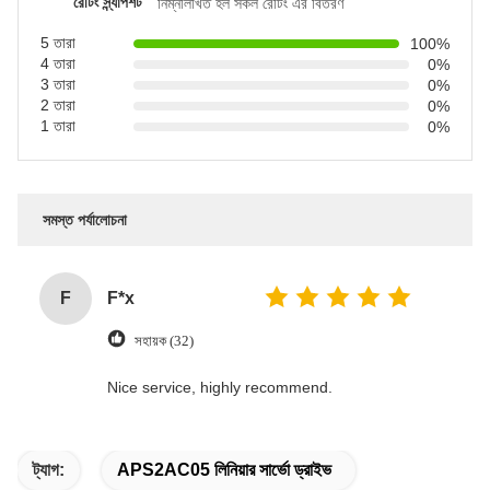
রেটিং স্ন্যাপশট
নিম্নলিখিত হল সকল রেটিং এর বিতরণ
5 তারা
100%
4 তারা
0%
3 তারা
0%
2 তারা
0%
1 তারা
0%
সমস্ত পর্যালোচনা
F
F*x
সহায়ক (32)
Nice service, highly recommend.
ট্যাগ:
APS2AC05 লিনিয়ার সার্ভো ড্রাইভ