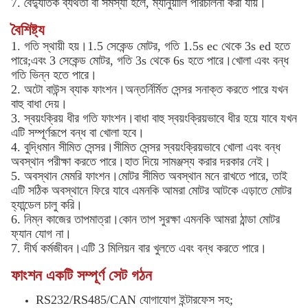
7. বৈদ্যুতিক ব্যর্থতা বা সমস্যা হলে, ম্যানুয়ালি পরিচালনা করা যায়।
বৈশিষ্ট্য
1. গতি স্থায়ী হয়।1.5 সেকেন্ড মোটর, গতি 1.5s ec থেকে 3s ed হতে
পারে;এবং 3 সেকেন্ড মোটর, গতি 3s থেকে 6s হতে পারে।খোলা এবং বন্ধ
গতি ভিন্ন হতে পারে।
2. অটো বাউন্স ব্যাক ফাংশন।অন্তর্নির্মিত সেন্সর সনাক্ত করতে পারে যখন
বাহু বাধা দেয়।
3. স্বয়ংক্রিয় ধীর গতি ফাংশন।বাধা বাহু স্বয়ংক্রিয়ভাবে ধীর হয়ে যাবে যখন
এটি সম্পূর্ণরূপে বন্ধ বা খোলা হবে।
4. বুদ্ধিমান সীমিত সেন্সর।সীমিত সেন্সর স্বয়ংক্রিয়ভাবে খোলা এবং বন্ধ
অবস্থান পরীক্ষা করতে পারে।হাত দিয়ে সামঞ্জস্য করার দরকার নেই।
5. অবস্থান মেমরি ফাংশন।মোটর সীমিত অবস্থান মনে রাখতে পারে, তাই
এটি সঠিক অবস্থানে ফিরে যাবে এমনকি আমরা মোটর আটকে এড়াতে মোটর
হ্যান্ডেল চালু করি।
6. নিম্ন কাজের তাপমাত্রা।কোন তাপ সুরক্ষা এমনকি আমরা ঠান্ডা মোটর
ফ্যান যোগ না।
7. দীর্ঘ কর্মজীবন।এটি 3 মিলিয়ন বার খুলতে এবং বন্ধ করতে পারে।
ফাংশন একটি সম্পূর্ণ সেট গঠন
RS232/RS485/CAN যোগাযোগ ইন্টারফেস সহ;