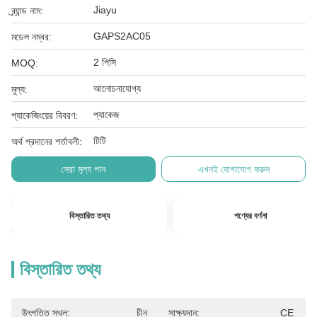
Jiayu
ব্র্যান্ড নাম:
GAPS2AC05
মডেল নম্বর:
2 পিসি
MOQ:
আলোচনাযোগ্য
মূল্য:
প্যাকেজ
প্যাকেজিংয়ের বিবরণ:
টিটি
অর্থ প্রদানের শর্তাবলী:
সেরা মূল্য পান
এখনই যোগাযোগ করুন
বিস্তারিত তথ্য
পণ্যের বর্ণনা
বিস্তারিত তথ্য
উৎপত্তি স্থল:
চীন
সাক্ষ্যদান:
CE