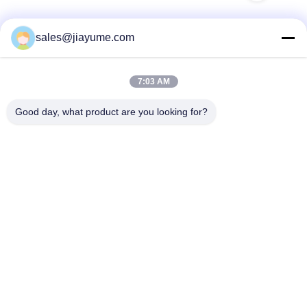
sales@jiayume.com
দ্রুত যোগাযোগ
7:03 AM
ঠিকানা
Good day, what product are you looking for?
ফ্লোর 501, কুনহুই রোড নং 25, জোন 72, জিংডং কমিউনিটি, জিন'আন স্ট্রিট,
বাও'আন জেলা, শেনঝেন শহর, গুয়াংডং প্রদেশ, চীন।
টেলিফোন
86-135-09695040
ই-মেইল
Chillijy@jiayume.com
গোপনীয়তা নীতি
|
সাইট ম্যাপ
| চীন ভাল মানের ডিসি সার্ভো মোটর সরবরাহকারী. কপিরাইট