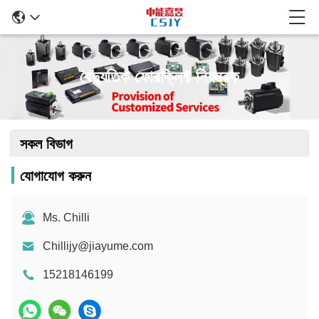
বৈদ্যুতিক ফোরক্লিফ্ট নিয়ন্ত্রক
সকল বিভাগ
যোগাযোগ করুন
Ms. Chilli
Chillijy@jiayume.com
15218146199