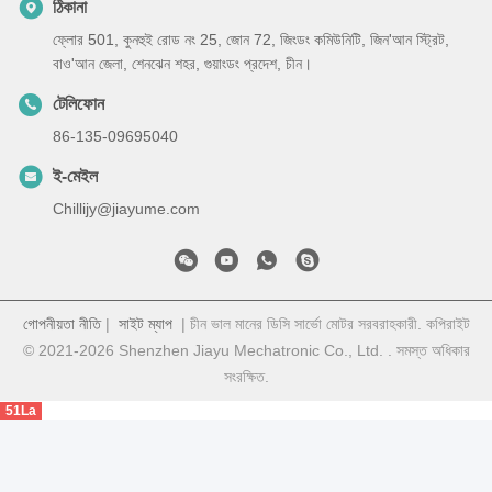
ঠিকানা
ফ্লোর 501, কুনহুই রোড নং 25, জোন 72, জিংডং কমিউনিটি, জিন'আন স্ট্রিট,
বাও'আন জেলা, শেনঝেন শহর, গুয়াংডং প্রদেশ, চীন।
টেলিফোন
86-135-09695040
ই-মেইল
Chillijy@jiayume.com
গোপনীয়তা নীতি
|
সাইট ম্যাপ
| চীন ভাল মানের ডিসি সার্ভো মোটর সরবরাহকারী. কপিরাইট
© 2021-2026 Shenzhen Jiayu Mechatronic Co., Ltd. . সমস্ত অধিকার
সংরক্ষিত.
51La