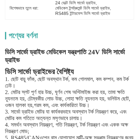
24 ভোল্ট ডিসি সার্ভো ড্রাইভ
, 
বিশেষভাবে তুলে ধরা:
মেডিকেল ইন্সট্রুমেন্ট ডিসি সার্ভো ড্রাইভ
, 
RS485 ইন্টারফেস ডিসি সার্ভো ড্রাইভ
পণ্যের বর্ণনা
ডিসি সার্ভো ড্রাইভ মেডিকেল যন্ত্রপাতি 24V ডিসি সার্ভো
ড্রাইভ
ডিসি সার্ভো ড্রাইভের বৈশিষ্ট্য
1. ছোট বায়ু ফাঁক, ছোট অবস্থান টর্ক, কম গোলমাল, কম কম্পন, কম টর্ক 
ঢেউ।
2. মোটর স্লট পূর্ণ হার উচ্চ, ঘূর্ণন শেষ অপ্টিমাইজ করা হয়, তামা ক্ষতি 
ন্যূনতম হয়, চৌম্বকীয় লোড উচ্চ, লোহা ক্ষতি ন্যূনতম হয়, ভলিউম ছোট, 
ওজন হালকা হয়,গরম কম, এবং কার্যকারিতা উচ্চ।
3. সার্ভো ড্রাইভ মোটর যা কার্যকরভাবে অবস্থান টর্ক নিয়ন্ত্রণ করে, এবং 
মোটর কম গতিতে অত্যন্ত মসৃণভাবে চালায়।
4. সমর্থন অবস্থান নিয়ন্ত্রণ, গতি নিয়ন্ত্রণ, টর্ক নিয়ন্ত্রণ এবং একক অক্ষ
নিয়ন্ত্রণ মোড;
5. RS485/CANওপেন বাস যোগাযোগ,মাল্টি-অক্ষ সরঞ্জাম নিয়ন্ত্রণের জন্য