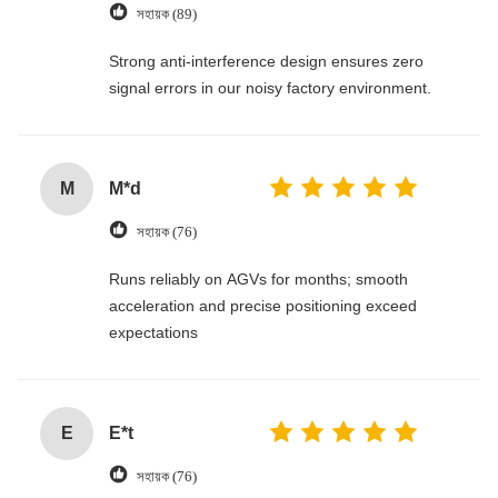
সহায়ক (89)
Strong anti-interference design ensures zero
signal errors in our noisy factory environment.
M
M*d
সহায়ক (76)
Runs reliably on AGVs for months; smooth
acceleration and precise positioning exceed
expectations
E
E*t
সহায়ক (76)