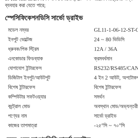
ব্যবহার করা যেতে পারে;
স্পেসিফিকেশন
ডিসি সার্ভো ড্রাইভ
মডেল নম্বর
GL11-1-06-12-ST-
ইনপুট ভোল্টেজ
24 ~ 80 ভিডিসি
ধ্রুবক/পিক স্ট্রিম
12A / 36A
এনকোডার ফিডব্যাক
ক্রমবর্ধমান
যোগাযোগ ইন্টারফেস
RS232/RS485/CA
ডিজিটাল ইনপুট/আউটপুট
4 ইন 2 আউট, অপটোকপলি
বিশেষ ইন্টারফেস
বিশেষ ইন্টারফেস
কম্পিউটার সফটওয়্যার
সমর্থন
কন্ট্রোল মোড
অবস্থান মোড/অভ্যন্তরী
পণ্যের নাম
সার্ভো ড্রাইভ
কাজের তাপমাত্রা
-২৫°সি ~ ৭০°সি