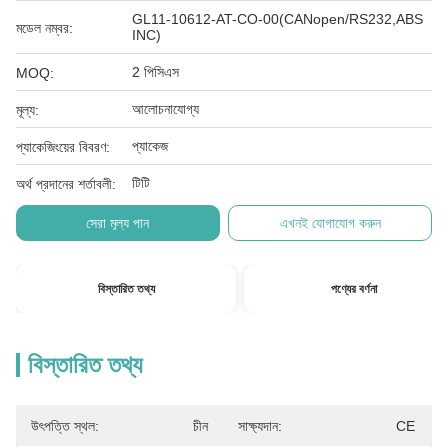
GL11-10612-AT-CO-00(CANopen/RS232,ABS
মডেল নম্বর:
INC)
2 পিসিএস
MOQ:
আলোচনাযোগ্য
মূল্য:
প্যাকেজ
প্যাকেজিংয়ের বিবরণ:
টিটি
অর্থ প্রদানের শর্তাবলী:
সেরা মূল্য পান
এখনই যোগাযোগ করুন
বিস্তারিত তথ্য
পণ্যের বর্ণনা
বিস্তারিত তথ্য
উৎপত্তি স্থল:
চীন
সাক্ষ্যদান:
CE