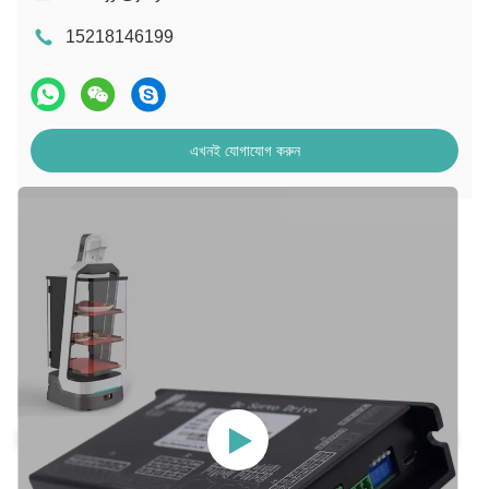
15218146199
এখনই যোগাযোগ করুন