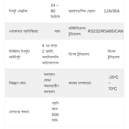
24 ~ 
ইনপুট ভোল্টেজ:
80 
ক্রমাগত/পিক স্রোত:
12A/36A
ভিডিসি
কমিউনিকেশন
এনকোডার প্রতিক্রিয়া:
পরম
RS232/RS485/CAN
ইন্টারফেস:
4 এর মধ্যে 
ডিজিটাল ইনপুট/
2 আউট, 
বিশেষ 
বিশেষ ইন্টারফেস:
আউটপুট:
অপটোকপলিং 
ইন্টারফেস
আইসোলেশন
অবস্থান 
-25℃ 
মোড/
নিয়ন্ত্রণ মোড:
কাজের তাপমাত্রা:
~ 
অভ্যন্তরীণ 
70℃
অবস্থান
প্রতি 
মাসে 
যোগানের ক্ষমতা:
500 
পিসি