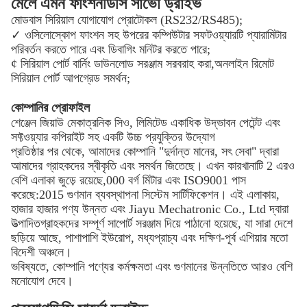
মেলে এমন ফাংশন
ডিসি সার্ভো ড্রাইভ
মোডবাস সিরিয়াল যোগাযোগ প্রোটোকল (RS232/RS485);
✓ ওসিলোস্কোপ ফাংশন সহ উপরের কম্পিউটার সফটওয়্যারটি প্যারামিটার
পরিবর্তন করতে পারে এবং ডিবাগিং মনিটর করতে পারে;
¢ সিরিয়াল পোর্ট বার্নিং ডাউনলোড সরঞ্জাম সরবরাহ করা,অনলাইন রিমোট
সিরিয়াল পোর্ট আপগ্রেড সমর্থন;
কোম্পানির প্রোফাইল
শেঞ্জেন জিয়াউ মেকাত্রনিক সিও, লিমিটেড একাধিক উদ্ভাবন পেটেন্ট এবং
সফ্টওয়্যার কপিরাইট সহ একটি উচ্চ প্রযুক্তির উদ্যোগ
প্রতিষ্ঠার পর থেকে, আমাদের কোম্পানি "দুর্দান্ত মানের, সৎ সেবা" দ্বারা
আমাদের গ্রাহকদের স্বীকৃতি এবং সমর্থন জিতেছে। এখন কারখানাটি 2 এরও
বেশি এলাকা জুড়ে রয়েছে,000 বর্গ মিটার এবং ISO9001 পাস
করেছে:2015 গুণমান ব্যবস্থাপনা সিস্টেম সার্টিফিকেশন। এই এলাকায়,
হাজার হাজার পণ্য উন্নত এবং Jiayu Mechatronic Co., Ltd দ্বারা
উত্পাদিতগ্রাহকদের সম্পূর্ণ সাপোর্ট সরঞ্জাম দিয়ে পাঠানো হয়েছে, যা সারা দেশে
ছড়িয়ে আছে, পাশাপাশি ইউরোপ, মধ্যপ্রাচ্য এবং দক্ষিণ-পূর্ব এশিয়ার মতো
বিদেশী অঞ্চলে।
ভবিষ্যতে, কোম্পানি পণ্যের কর্মক্ষমতা এবং গুণমানের উন্নতিতে আরও বেশি
মনোযোগ দেবে।