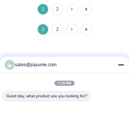
1
2
1
2
sales@jiayume.com
দ্রুত যোগাযোগ
7:19 PM
ঠিকানা
Good day, what product are you looking for?
ফ্লোর 501, কুনহুই রোড নং 25, জোন 72, জিংডং কমিউনিটি, জিন'আন স্ট্রিট,
বাও'আন জেলা, শেনঝেন শহর, গুয়াংডং প্রদেশ, চীন।
টেলিফোন
86-135-09695040