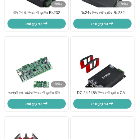
ভিডিও
ভিডিও
ডিসি 24 ভি স্পিড গেট ড্রাইভ Rs232
Dc24v স্পিড গেট ড্রাইভ Rs232
Rs485 যোগাযোগ ফর ফ্ল্যাপ ব্যারিয়ার গেট
কমিউনিকেশন ইন্টারফেস Ip54 মোটর সুরক্ষা
সেরা মূল্য পান
সেরা মূল্য পান
শ্রেণি
ভিডিও
কমপ্যাক্ট লো ভোল্টেজ স্পিড গেট ড্রাইভ ডিসি 24
DC 24 / 48V স্পিড গেট ড্রাইভ CAN
ভি এবং এসএস 485 যোগাযোগের সাথে সুইং
RS232 RS485 স্পিড গেটের জন্য
এবং স্লাইডিং গেটগুলির জন্য
সেরা মূল্য পান
সেরা মূল্য পান