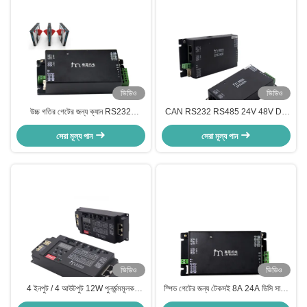
ভিডিও
ভিডিও
উচ্চ গতির গেটের জন্য ক্যান RS232
CAN RS232 RS485 24V 48V DC
RS485 24A 48V DC মোটর ড্রাইভার
মোটর ড্রাইভার স্পিড গেটের জন্য
সেরা মূল্য পান
সেরা মূল্য পান
ভিডিও
ভিডিও
4 ইনপুট / 4 আউটপুট 12W পুনর্জন্মমূলক
স্পিড গেটের জন্য টেকসই 8A 24A ডিসি সার্ভো
প্রতিরোধক এবং -20 °C ~ 55 °C অপারেটিং
ড্রাইভার 4 ইন 3 আউট