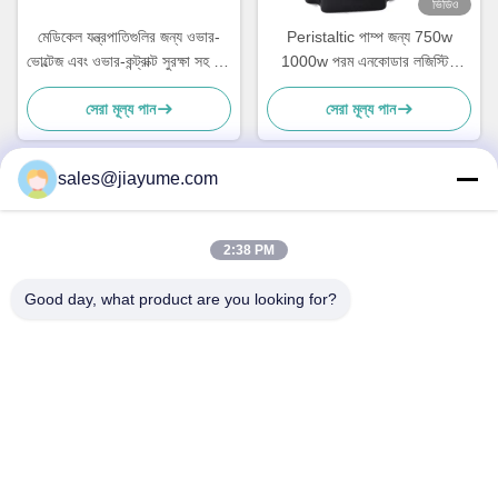
ভিডিও
মেডিকেল যন্ত্রপাতিগুলির জন্য ওভার-
Peristaltic পাম্প জন্য 750w
ভোল্টেজ এবং ওভার-কন্ট্রাক্ট সুরক্ষা সহ 48
1000w পরম এনকোডার লজিস্টিক
ভি ডিসি সার্ভো মোটর
মোটর
সেরা মূল্য পান
সেরা মূল্য পান
sales@jiayume.com
দ্রুত যোগাযোগ
2:38 PM
ঠিকানা
Good day, what product are you looking for?
ফ্লোর 501, কুনহুই রোড নং 25, জোন 72, জিংডং কমিউনিটি, জিন'আন স্ট্রিট,
বাও'আন জেলা, শেনঝেন শহর, গুয়াংডং প্রদেশ, চীন।
টেলিফোন
86-135-09695040
ই-মেইল
Chillijy@jiayume.com