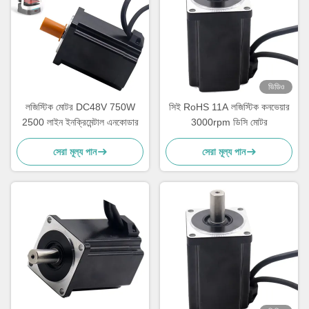
ভিডিও
লজিস্টিক মোটর DC48V 750W
সিই RoHS 11A লজিস্টিক কনভেয়ার
2500 লাইন ইনক্রিমেন্টাল এনকোডার
3000rpm ডিসি মোটর
সেরা মূল্য পান
সেরা মূল্য পান