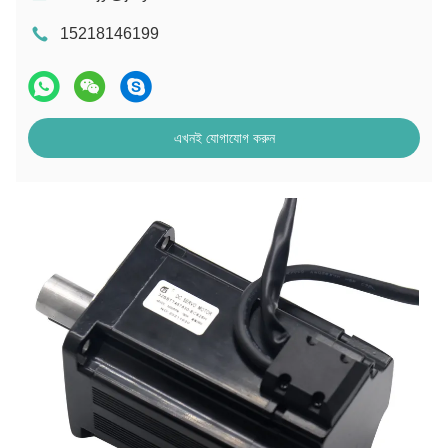
15218146199
এখনই যোগাযোগ করুন