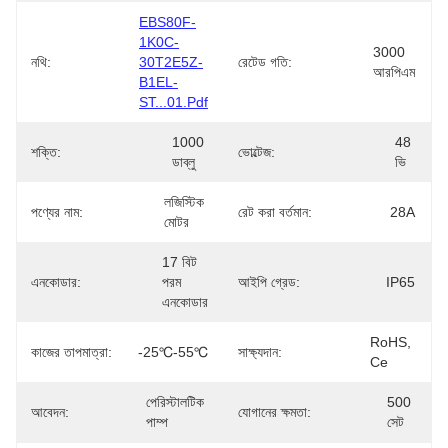
EBS80F-
1K0C-
3000 
নথি:
30T2E5Z-
রেটেড গতি:
আরপিএম
B1EL-
ST...01.pdf
1000 
48 
শক্তি:
ভোল্টেজ:
ডাব্লু
ভি
লজিস্টিক 
পণ্যের নাম:
রেট করা বর্তমান:
28A
মোটর
17 বিট 
এনকোডার:
পরম 
আইপি গ্রেড:
IP65
এনকোডার
RoHS, 
কাজের তাপমাত্রা:
-25℃-55℃
সাক্ষ্যদান:
Ce
পেরিস্টালটিক 
500 
আবেদন:
যোগানের ক্ষমতা:
পাম্প
সেট