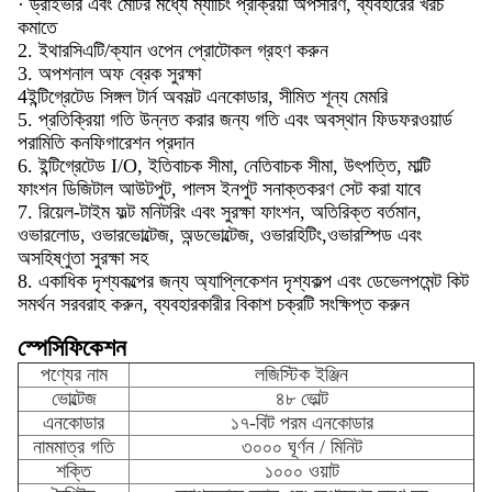
· ড্রাইভার এবং মোটর মধ্যে ম্যাচিং প্রক্রিয়া অপসারণ, ব্যবহারের খরচ
কমাতে
2. ইথারসিএটি/ক্যান ওপেন প্রোটোকল গ্রহণ করুন
3. অপশনাল অফ ব্রেক সুরক্ষা
4ইন্টিগ্রেটেড সিঙ্গল টার্ন অবসল্ট এনকোডার, সীমিত শূন্য মেমরি
5. প্রতিক্রিয়া গতি উন্নত করার জন্য গতি এবং অবস্থান ফিডফরওয়ার্ড
পরামিতি কনফিগারেশন প্রদান
6. ইন্টিগ্রেটেড I/O, ইতিবাচক সীমা, নেতিবাচক সীমা, উৎপত্তি, মাল্টি
ফাংশন ডিজিটাল আউটপুট, পালস ইনপুট সনাক্তকরণ সেট করা যাবে
7. রিয়েল-টাইম ফল্ট মনিটরিং এবং সুরক্ষা ফাংশন, অতিরিক্ত বর্তমান,
ওভারলোড, ওভারভোল্টেজ, অন্ডভোল্টেজ, ওভারহিটিং,ওভারস্পিড এবং
অসহিষ্ণুতা সুরক্ষা সহ
8. একাধিক দৃশ্যকল্পের জন্য অ্যাপ্লিকেশন দৃশ্যকল্প এবং ডেভেলপমেন্ট কিট
সমর্থন সরবরাহ করুন, ব্যবহারকারীর বিকাশ চক্রটি সংক্ষিপ্ত করুন
স্পেসিফিকেশন
পণ্যের নাম
লজিস্টিক ইঞ্জিন
ভোল্টেজ
৪৮ ভোল্ট
এনকোডার
১৭-বিট পরম এনকোডার
নামমাত্র গতি
৩০০০ ঘূর্ণন / মিনিট
শক্তি
১০০০ ওয়াট