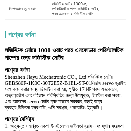
লজিস্টিক মোটর 1000w
, 
বিশেষভাবে তুলে ধরা:
পেরিস্টালটিক পাম্প লজিস্টিক মোটর
, 
পরম এনকোডার লজিস্টিক মোটর
পণ্যের বর্ণনা
লজিস্টিক মোটর 1000 ওয়াট পরম এনকোডার পেরিস্টালটিক
পাম্পের জন্য লজিস্টিক মোটর
পণ্যের বর্ণনা
Shenzhen Jiayu Mechatronic CO., Ltd লজিস্টিক মোটর
GEBS80F-1K0C-30T2E5Z-B1EL-ST-01
সিরিজ servo ড্রাইভ
সঙ্গে কাজ করার জন্য ডিজাইন করা হয়, গৃহীত 17 বিট পরম এনকোডার,
অভ্যন্তরীণ এবং বহিরঙ্গন পরিস্থিতির জন্য উপযুক্ত, ইনস্টল করা সহজ,
এবং আমাদের servo মোটর ব্যাপকভাবে সরবরাহ বাছাই জন্য
ব্যবহার,চিকিৎসা যন্ত্রপাতি, ৩সি সরঞ্জাম, প্যাকেজিং ইত্যাদি।
পণ্যের বৈশিষ্ট্য
1. অত্যন্ত সমন্বিত নকশা ইনস্টলেশন জটিলতা হ্রাস এবং স্থান সংরক্ষণ