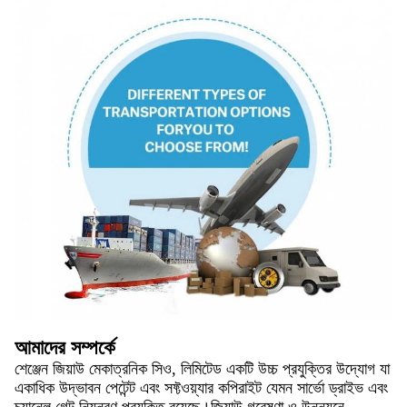
আমাদের সম্পর্কে
শেঞ্জেন জিয়াউ মেকাত্রনিক সিও, লিমিটেড একটি উচ্চ প্রযুক্তির উদ্যোগ যা
একাধিক উদ্ভাবন পেটেন্ট এবং সফ্টওয়্যার কপিরাইট যেমন সার্ভো ড্রাইভ এবং
চ্যানেল গেট নিয়ন্ত্রণ প্রযুক্তি রয়েছে।জিয়াউ গবেষণা ও উন্নয়নে