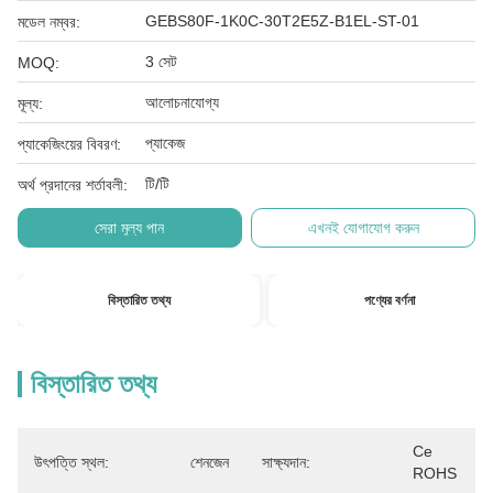
GEBS80F-1K0C-30T2E5Z-B1EL-ST-01
মডেল নম্বর:
3 সেট
MOQ:
আলোচনাযোগ্য
মূল্য:
প্যাকেজ
প্যাকেজিংয়ের বিবরণ:
টি/টি
অর্থ প্রদানের শর্তাবলী:
সেরা মূল্য পান
এখনই যোগাযোগ করুন
বিস্তারিত তথ্য
পণ্যের বর্ণনা
বিস্তারিত তথ্য
Ce 
উৎপত্তি স্থল:
শেনজেন
সাক্ষ্যদান:
ROHS