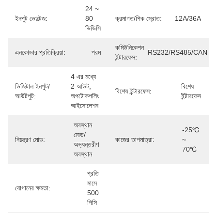
24 ~ 
ইনপুট ভোল্টেজ:
80 
ক্রমাগত/পিক স্রোত:
12A/36A
ভিডিসি
কমিউনিকেশন
এনকোডার প্রতিক্রিয়া:
পরম
RS232/RS485/CAN
ইন্টারফেস:
4 এর মধ্যে 
ডিজিটাল ইনপুট/
2 আউট, 
বিশেষ 
বিশেষ ইন্টারফেস:
আউটপুট:
অপটোকপলিং 
ইন্টারফেস
আইসোলেশন
অবস্থান 
-25℃ 
মোড/
নিয়ন্ত্রণ মোড:
কাজের তাপমাত্রা:
~ 
অভ্যন্তরীণ 
70℃
অবস্থান
প্রতি 
মাসে 
যোগানের ক্ষমতা:
500 
পিসি