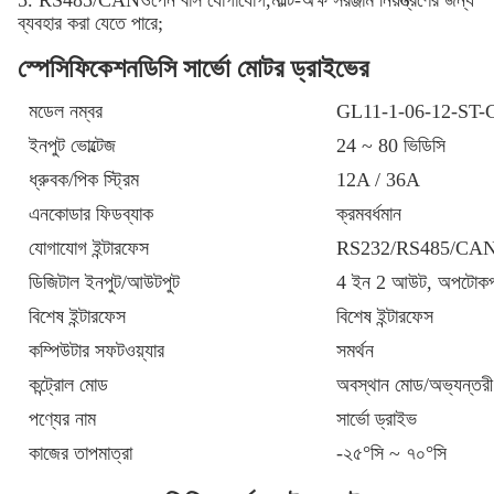
5. RS485/CANওপেন বাস যোগাযোগ,মাল্টি-অক্ষ সরঞ্জাম নিয়ন্ত্রণের জন্য
ব্যবহার করা যেতে পারে;
স্পেসিফিকেশন
ডিসি সার্ভো মোটর ড্রাইভের
মডেল নম্বর
GL11-1-06-12-ST-
ইনপুট ভোল্টেজ
24 ~ 80 ভিডিসি
ধ্রুবক/পিক স্ট্রিম
12A / 36A
এনকোডার ফিডব্যাক
ক্রমবর্ধমান
যোগাযোগ ইন্টারফেস
RS232/RS485/CA
ডিজিটাল ইনপুট/আউটপুট
4 ইন 2 আউট, অপটোকপলি
বিশেষ ইন্টারফেস
বিশেষ ইন্টারফেস
কম্পিউটার সফটওয়্যার
সমর্থন
কন্ট্রোল মোড
অবস্থান মোড/অভ্যন্তরী
পণ্যের নাম
সার্ভো ড্রাইভ
কাজের তাপমাত্রা
-২৫°সি ~ ৭০°সি