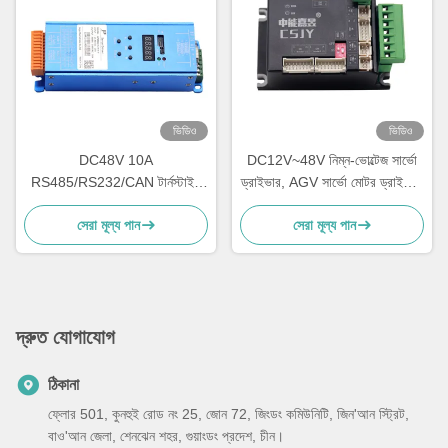
ভিডিও
ভিডিও
DC48V 10A
DC12V~48V নিম্ন-ভোল্টেজ সার্ভো
RS485/RS232/CAN টার্নস্টাইল
ড্রাইভার, AGV সার্ভো মোটর ড্রাইভার,
গেট সার্ভো ড্রাইভার সিই আরওএইচএস
RS485 এবং CAN যোগাযোগ ফাংশন,
সেরা মূল্য পান
সেরা মূল্য পান
সার্ভো ড্রাইভার
400W ডিসি সার্ভো ড্রাইভ।
দ্রুত যোগাযোগ
ঠিকানা
ফ্লোর 501, কুনহুই রোড নং 25, জোন 72, জিংডং কমিউনিটি, জিন'আন স্ট্রিট,
বাও'আন জেলা, শেনঝেন শহর, গুয়াংডং প্রদেশ, চীন।