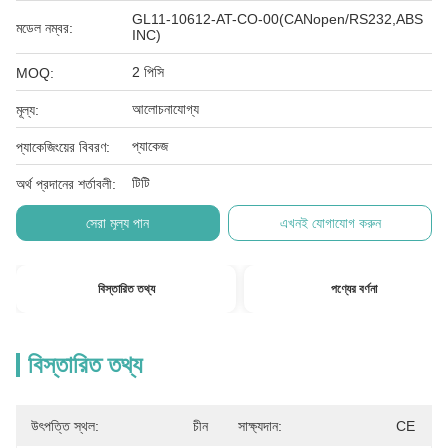
GL11-10612-AT-CO-00(CANopen/RS232,ABS
মডেল নম্বর:
INC)
2 পিসি
MOQ:
আলোচনাযোগ্য
মূল্য:
প্যাকেজ
প্যাকেজিংয়ের বিবরণ:
টিটি
অর্থ প্রদানের শর্তাবলী:
সেরা মূল্য পান
এখনই যোগাযোগ করুন
বিস্তারিত তথ্য
পণ্যের বর্ণনা
বিস্তারিত তথ্য
উৎপত্তি স্থল:
চীন
সাক্ষ্যদান:
CE