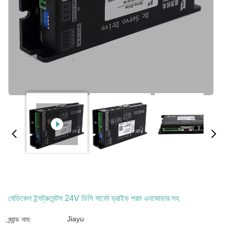
মেডিকেল ইন্সট্রুমেন্টস 24V ডিসি সার্ভো ড্রাইভ পরম এনকোডার সহ
Jiayu
ব্র্যান্ড নাম: