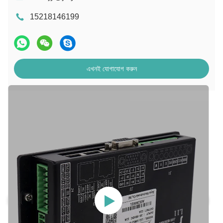
15218146199
এখনই যোগাযোগ করুন