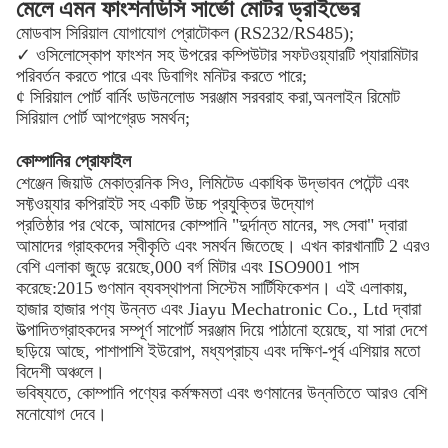
মেলে এমন ফাংশন
ডিসি সার্ভো মোটর ড্রাইভের
মোডবাস সিরিয়াল যোগাযোগ প্রোটোকল (RS232/RS485);
✓ ওসিলোস্কোপ ফাংশন সহ উপরের কম্পিউটার সফটওয়্যারটি প্যারামিটার
পরিবর্তন করতে পারে এবং ডিবাগিং মনিটর করতে পারে;
¢ সিরিয়াল পোর্ট বার্নিং ডাউনলোড সরঞ্জাম সরবরাহ করা,অনলাইন রিমোট
সিরিয়াল পোর্ট আপগ্রেড সমর্থন;
কোম্পানির প্রোফাইল
শেঞ্জেন জিয়াউ মেকাত্রনিক সিও, লিমিটেড একাধিক উদ্ভাবন পেটেন্ট এবং
সফ্টওয়্যার কপিরাইট সহ একটি উচ্চ প্রযুক্তির উদ্যোগ
প্রতিষ্ঠার পর থেকে, আমাদের কোম্পানি "দুর্দান্ত মানের, সৎ সেবা" দ্বারা
আমাদের গ্রাহকদের স্বীকৃতি এবং সমর্থন জিতেছে। এখন কারখানাটি 2 এরও
বেশি এলাকা জুড়ে রয়েছে,000 বর্গ মিটার এবং ISO9001 পাস
করেছে:2015 গুণমান ব্যবস্থাপনা সিস্টেম সার্টিফিকেশন। এই এলাকায়,
হাজার হাজার পণ্য উন্নত এবং Jiayu Mechatronic Co., Ltd দ্বারা
উত্পাদিতগ্রাহকদের সম্পূর্ণ সাপোর্ট সরঞ্জাম দিয়ে পাঠানো হয়েছে, যা সারা দেশে
ছড়িয়ে আছে, পাশাপাশি ইউরোপ, মধ্যপ্রাচ্য এবং দক্ষিণ-পূর্ব এশিয়ার মতো
বিদেশী অঞ্চলে।
ভবিষ্যতে, কোম্পানি পণ্যের কর্মক্ষমতা এবং গুণমানের উন্নতিতে আরও বেশি
মনোযোগ দেবে।