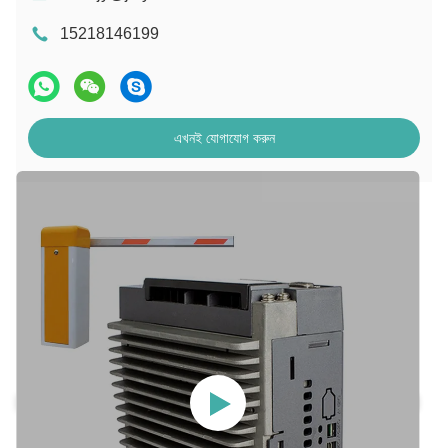
15218146199
এখনই যোগাযোগ করুন