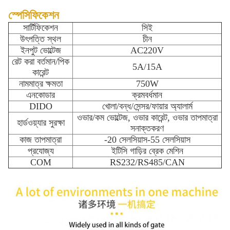
স্পেসিফিকেশন
সার্টিফিকেশন
সিই
উৎপত্তি স্থল
চীন
ইনপুট ভোল্টেজ
AC220V
রেট করা বর্তমান/পিক
5A/15A
কারেন্ট
নামমাত্র ক্ষমতা
750W
এনকোডার
ক্রমবর্ধমান
DIDO
খোলা/বন্ধ/সেন্সর/ফায়ার অ্যালার্ম
ওভার/কম ভোল্টেজ, ওভার কারেন্ট, ওভার তাপমাত্রা
হার্ডওয়্যার সুরক্ষা
সনাক্তকরণ
কাজ তাপমাত্রা
-20 সেলসিয়াস-55 সেলসিয়াস
প্রযোজ্য
ইটিসি গাড়ির ব্রেক মেশিন
COM
RS232/RS485/CAN