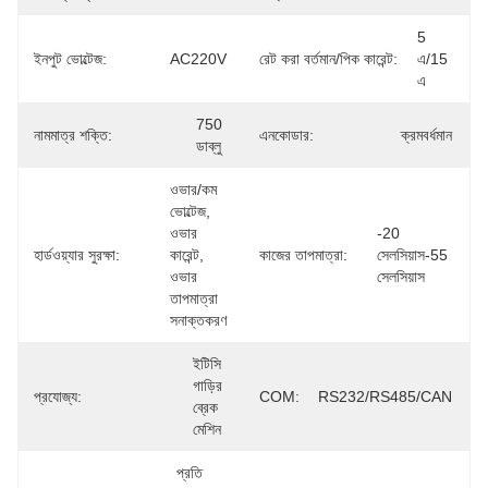
5 
ইনপুট ভোল্টেজ:
AC220V
রেট করা বর্তমান/পিক কারেন্ট:
এ/15 
এ
750 
নামমাত্র শক্তি:
এনকোডার:
ক্রমবর্ধমান
ডাব্লু
ওভার/কম 
ভোল্টেজ, 
ওভার 
-20 
হার্ডওয়্যার সুরক্ষা:
কারেন্ট, 
কাজের তাপমাত্রা:
সেলসিয়াস-55 
ওভার 
সেলসিয়াস
তাপমাত্রা 
সনাক্তকরণ
ইটিসি 
গাড়ির 
প্রযোজ্য:
COM:
RS232/RS485/CAN
ব্রেক 
মেশিন
প্রতি 