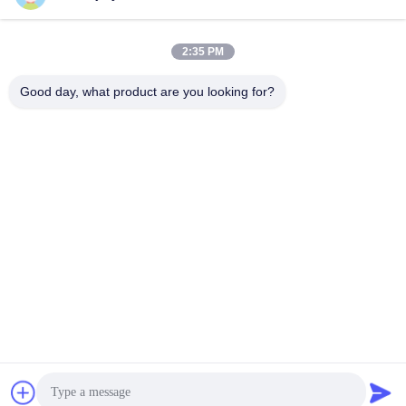
2:35 PM
Good day, what product are you looking for?
IP54 ডিসি সার্ভো মোটর ড্রাইভার Rs485 স্পিড গেটের জন্য যোগাযোগ ইন্টারফেস
স্পিড গেট ড্রাইভ
2025-11-20
217 মতামত