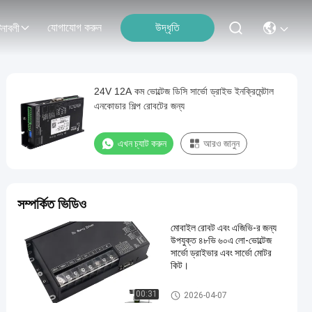
যোগাযোগ করুন
উদ্ধৃতি
নাবলী
24V 12A কম ভোল্টেজ ডিসি সার্ভো ড্রাইভ ইনক্রিমেন্টাল
এনকোডার শিল্প রোবটের জন্য
এখন চ্যাট করুন
আরও জানুন
সম্পর্কিত ভিডিও
মোবাইল রোবট এবং এজিভি-র জন্য
উপযুক্ত ৪৮ভি ৬০এ লো-ভোল্টেজ
সার্ভো ড্রাইভার এবং সার্ভো মোটর
কিট।
ডিসি সার্ভো মোটর ড্রাইভ
00:31
2026-04-07