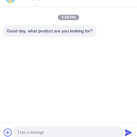
2:08 PM
Good day, what product are you looking for?
ছোট ডিসি সার্ভো মোটর DC24V 100W 2000rpm আউটপুট টর্ক 23NM সুইং
বাধা গেট
ছোট ডিসি সার্ভো মোটর
2025-11-20
284 মতামত