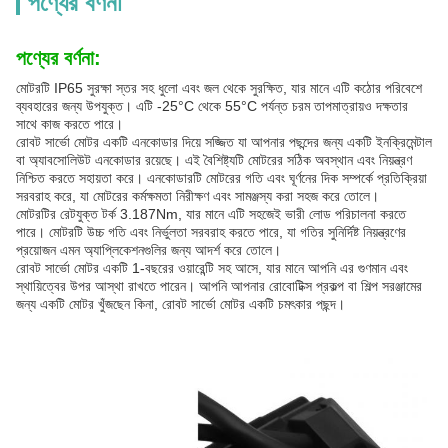
পণ্যের বর্ণনা
পণ্যের বর্ণনা:
মোটরটি IP65 সুরক্ষা স্তর সহ ধুলো এবং জল থেকে সুরক্ষিত, যার মানে এটি কঠোর পরিবেশে
ব্যবহারের জন্য উপযুক্ত। এটি -25°C থেকে 55°C পর্যন্ত চরম তাপমাত্রায়ও দক্ষতার
সাথে কাজ করতে পারে।
রোবট সার্ভো মোটর একটি এনকোডার দিয়ে সজ্জিত যা আপনার পছন্দের জন্য একটি ইনক্রিমেন্টাল
বা অ্যাবসোলিউট এনকোডার রয়েছে। এই বৈশিষ্ট্যটি মোটরের সঠিক অবস্থান এবং নিয়ন্ত্রণ
নিশ্চিত করতে সহায়তা করে। এনকোডারটি মোটরের গতি এবং ঘূর্ণনের দিক সম্পর্কে প্রতিক্রিয়া
সরবরাহ করে, যা মোটরের কর্মক্ষমতা নিরীক্ষণ এবং সামঞ্জস্য করা সহজ করে তোলে।
মোটরটির রেটযুক্ত টর্ক 3.187Nm, যার মানে এটি সহজেই ভারী লোড পরিচালনা করতে
পারে। মোটরটি উচ্চ গতি এবং নির্ভুলতা সরবরাহ করতে পারে, যা গতির সুনির্দিষ্ট নিয়ন্ত্রণের
প্রয়োজন এমন অ্যাপ্লিকেশনগুলির জন্য আদর্শ করে তোলে।
রোবট সার্ভো মোটর একটি 1-বছরের ওয়ারেন্টি সহ আসে, যার মানে আপনি এর গুণমান এবং
স্থায়িত্বের উপর আস্থা রাখতে পারেন। আপনি আপনার রোবোটিক্স প্রকল্প বা শিল্প সরঞ্জামের
জন্য একটি মোটর খুঁজছেন কিনা, রোবট সার্ভো মোটর একটি চমৎকার পছন্দ।