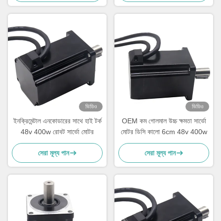
ভিডিও
ভিডিও
ইনক্রিমেন্টাল এনকোডারের সাথে হাই টর্ক
OEM কম গোলমাল উচ্চ ক্ষমতা সার্ভো
48v 400w রোবট সার্ভো মোটর
মোটর ডিসি কালো 6cm 48v 400w
সেরা মূল্য পান
সেরা মূল্য পান