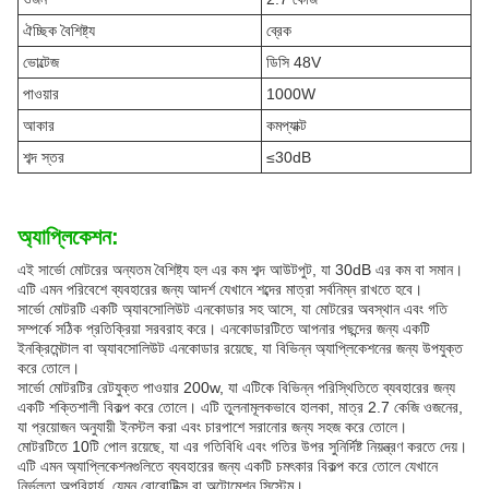
ঐচ্ছিক বৈশিষ্ট্য
ব্রেক
ভোল্টেজ
ডিসি 48V
পাওয়ার
1000W
আকার
কমপ্যাক্ট
শব্দ স্তর
≤30dB
অ্যাপ্লিকেশন:
এই সার্ভো মোটরের অন্যতম বৈশিষ্ট্য হল এর কম শব্দ আউটপুট, যা 30dB এর কম বা সমান।
এটি এমন পরিবেশে ব্যবহারের জন্য আদর্শ যেখানে শব্দের মাত্রা সর্বনিম্ন রাখতে হবে।
সার্ভো মোটরটি একটি অ্যাবসোলিউট এনকোডার সহ আসে, যা মোটরের অবস্থান এবং গতি
সম্পর্কে সঠিক প্রতিক্রিয়া সরবরাহ করে। এনকোডারটিতে আপনার পছন্দের জন্য একটি
ইনক্রিমেন্টাল বা অ্যাবসোলিউট এনকোডার রয়েছে, যা বিভিন্ন অ্যাপ্লিকেশনের জন্য উপযুক্ত
করে তোলে।
সার্ভো মোটরটির রেটযুক্ত পাওয়ার 200w, যা এটিকে বিভিন্ন পরিস্থিতিতে ব্যবহারের জন্য
একটি শক্তিশালী বিকল্প করে তোলে। এটি তুলনামূলকভাবে হালকা, মাত্র 2.7 কেজি ওজনের,
যা প্রয়োজন অনুযায়ী ইনস্টল করা এবং চারপাশে সরানোর জন্য সহজ করে তোলে।
মোটরটিতে 10টি পোল রয়েছে, যা এর গতিবিধি এবং গতির উপর সুনির্দিষ্ট নিয়ন্ত্রণ করতে দেয়।
এটি এমন অ্যাপ্লিকেশনগুলিতে ব্যবহারের জন্য একটি চমৎকার বিকল্প করে তোলে যেখানে
নির্ভুলতা অপরিহার্য, যেমন রোবোটিক্স বা অটোমেশন সিস্টেম।