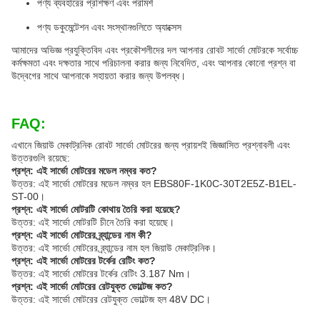
পণ্য ব্যবহারের প্রশিক্ষণ এবং পরামর্শ
পণ্য ডকুমেন্টেশন এবং সংস্থানগুলিতে অ্যাক্সেস
আমাদের অভিজ্ঞ প্রযুক্তিবিদ এবং প্রকৌশলীদের দল আপনার রোবট সার্ভো মোটরকে সর্বোচ্চ
কর্মক্ষমতা এবং দক্ষতার সাথে পরিচালনা করার জন্য নিবেদিত, এবং আপনার কোনো প্রশ্ন বা
উদ্বেগের সাথে আপনাকে সহায়তা করার জন্য উপলব্ধ।
FAQ:
এখানে জিয়াউ মেকাট্রনিক রোবট সার্ভো মোটরের জন্য প্রায়শই জিজ্ঞাসিত প্রশ্নাবলী এবং
উত্তরগুলি রয়েছে:
প্রশ্ন: এই সার্ভো মোটরের মডেল নম্বর কত?
উত্তর: এই সার্ভো মোটরের মডেল নম্বর হল EBS80F-1K0C-30T2E5Z-B1EL-
ST-00।
প্রশ্ন: এই সার্ভো মোটরটি কোথায় তৈরি করা হয়েছে?
উত্তর: এই সার্ভো মোটরটি চীনে তৈরি করা হয়েছে।
প্রশ্ন: এই সার্ভো মোটরের ব্র্যান্ডের নাম কী?
উত্তর: এই সার্ভো মোটরের ব্র্যান্ডের নাম হল জিয়াউ মেকাট্রনিক।
প্রশ্ন: এই সার্ভো মোটরের টর্কের রেটিং কত?
উত্তর: এই সার্ভো মোটরের টর্কের রেটিং 3.187 Nm।
প্রশ্ন: এই সার্ভো মোটরের রেটযুক্ত ভোল্টেজ কত?
উত্তর: এই সার্ভো মোটরের রেটযুক্ত ভোল্টেজ হল 48V DC।