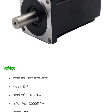
বৈশিষ্ট্য:
পণ্যের নাম: রোবট সার্ভো মোটর
পাওয়ার: ডিসি
রেটেড টর্ক: 3.187Nm
রেটেড স্পিড: 3000RPM