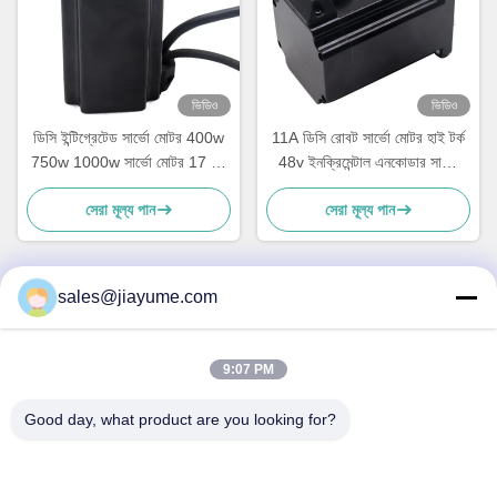
ভিডিও
ভিডিও
ডিসি ইন্টিগ্রেটেড সার্ভো মোটর 400w
11A ডিসি রোবট সার্ভো মোটর হাই টর্ক
750w 1000w সার্ভো মোটর 17 বিট
48v ইনক্রিমেন্টাল এনকোডার সার্ভো
এনকোডার সহ
মোটর সহ
সেরা মূল্য পান
সেরা মূল্য পান
sales@jiayume.com
দ্রুত যোগাযোগ
9:07 PM
ঠিকানা
ফ্লোর 501, কুনহুই রোড নং 25, জোন 72, জিংডং কমিউনিটি, জিন'আন স্ট্রিট,
Good day, what product are you looking for?
বাও'আন জেলা, শেনঝেন শহর, গুয়াংডং প্রদেশ, চীন।
টেলিফোন