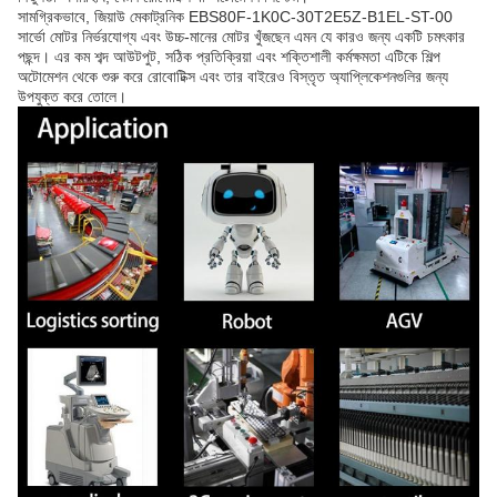
সামগ্রিকভাবে, জিয়াউ মেকাট্রনিক EBS80F-1K0C-30T2E5Z-B1EL-ST-00
সার্ভো মোটর নির্ভরযোগ্য এবং উচ্চ-মানের মোটর খুঁজছেন এমন যে কারও জন্য একটি চমৎকার
পছন্দ। এর কম শব্দ আউটপুট, সঠিক প্রতিক্রিয়া এবং শক্তিশালী কর্মক্ষমতা এটিকে শিল্প
অটোমেশন থেকে শুরু করে রোবোটিক্স এবং তার বাইরেও বিস্তৃত অ্যাপ্লিকেশনগুলির জন্য
উপযুক্ত করে তোলে।