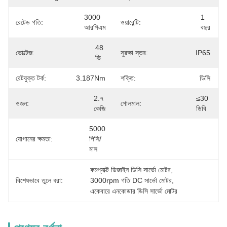
3000 
1 
রেটেড গতি:
ওয়ারেন্টি:
আরপিএম
বছর
48 
ভোল্টেজ:
সুরক্ষা স্তর:
IP65
ভি
রেটযুক্ত টর্ক:
3.187Nm
শক্তি:
ডিসি
2.৭ 
≤30 
ওজন:
গোলমাল:
কেজি
ডিবি
5000 
যোগানের ক্ষমতা:
পিসি/
মাস
কমপ্যাক্ট ডিজাইন ডিসি সার্ভো মোটর
, 
বিশেষভাবে তুলে ধরা:
3000rpm গতি DC সার্ভো মোটর
, 
একেবারে এনকোডার ডিসি সার্ভো মোটর