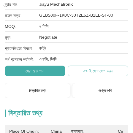
Jiayu Mechatronic
ব্র্যান্ড নাম:
GEBS80F-1K0C-30T2E5Z-B1EL-ST-00
মডেল নম্বর:
২ পিসি
MOQ:
Negotiate
মূল্য:
কার্টুন
প্যাকেজিংয়ের বিবরণ:
এল/সি, টি/টি
অর্থ প্রদানের শর্তাবলী:
সেরা মূল্য পান
এখনই যোগাযোগ করুন
বিস্তারিত তথ্য
পণ্যের বর্ণনা
বিস্তারিত তথ্য
Place Of Origin:
China
সাক্ষ্যদান:
Ce