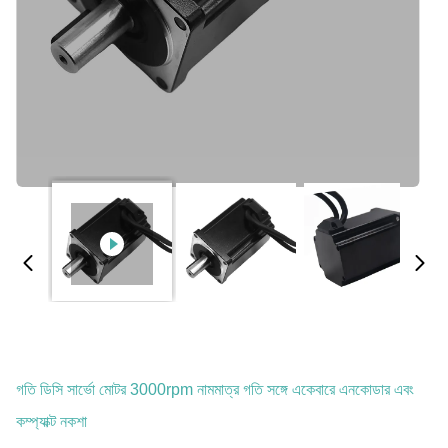
গতি ডিসি সার্ভো মোটর 3000rpm নামমাত্র গতি সঙ্গে একেবারে এনকোডার এবং
কম্প্যাক্ট নকশা