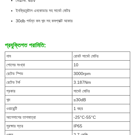
ভোল্টেজ: 48V
ইনক্রিমেন্টাল এনকোডার সহ সার্ভো মোটর
30db পর্যন্ত কম শব্দ সহ কমপ্যাক্ট আকার
প্রযুক্তিগত পরামিতি:
নাম
রোবট সার্ভো মোটর
পোলের সংখ্যা
10
রেটেড স্পিড
3000rpm
রেটেড টর্ক
3.187Nm
প্রকার
সার্ভো মোটর
শব্দ
≤30dB
ওয়ারেন্টি
1 বছর
আশেপাশের তাপমাত্রা
-25°C-55°C
সুরক্ষার স্তর
IP65
ওজন
2.7 কেজি