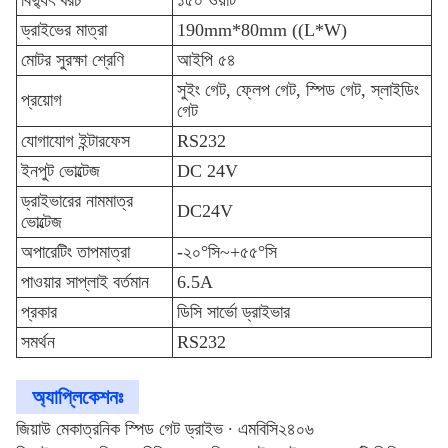
বিদ্যুৎ খরচ
১৫০ ওয়াট
ড্রাইভের মাত্রা
190mm*80mm ((L*W)
মোটর সুরক্ষা শ্রেণি
আইপি ৫৪
সুইং গেট, ফ্লেপ গেট, স্পিড গেট, স্লাইডিং
প্রয়োগ
গেট
যোগাযোগ ইন্টারফেস
RS232
ইনপুট ভোল্টেজ
DC 24V
ড্রাইভারের নামমাত্র
DC24V
ভোল্টেজ
অপারেটিং তাপমাত্রা
-২০°সি~+৫৫°সি
পাওয়ার সাপ্লাই বর্তমান
6.5A
প্রকার
ডিসি সার্ভো ড্রাইভার
সমর্থন
RS232
অ্যাপ্লিকেশনঃ
জিয়াউ মেকাত্রনিক স্পিড গেট ড্রাইভ ∙ এমবিসি২৪০৬