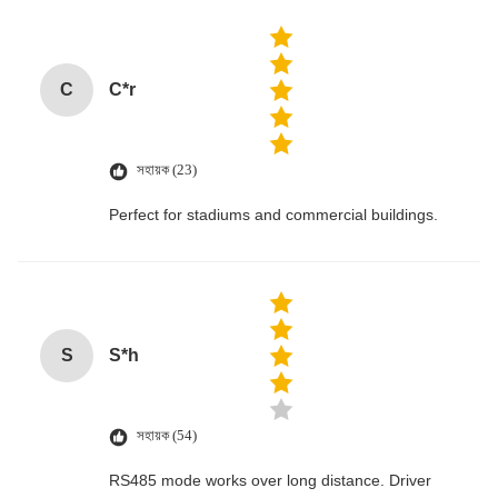
C
C*r
সহায়ক (23)
Perfect for stadiums and commercial buildings.
S
S*h
সহায়ক (54)
RS485 mode works over long distance. Driver