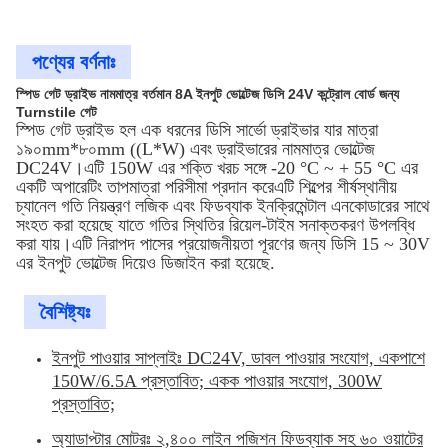
পণ্যের বর্ণনাঃ
স্পিড গেট ড্রাইভ নামমাত্র বর্তমান 8A ইনপুট ভোল্টেজ ডিসি 24V কন্ট্রোল বোর্ড জন্য
Turnstile গেট
স্পিড গেট ড্রাইভ হল এক ধরনের ডিসি সার্ভো ড্রাইভার যার মাত্রা
১৯০mm*৮০mm ((L*W) এবং ড্রাইভারের নামমাত্র ভোল্টেজ
DC24V।এটি 150W এর শক্তি খরচ সঙ্গে -20 °C ~ + 55 °C এর
একটি অপারেটিং তাপমাত্রা পরিসীমা প্রদান করেএটি শিল্পের শীর্ষস্থানীয়
চ্যানেল গতি নিয়ন্ত্রণ লজিক এবং ফিডব্যাক ইনক্রিমেন্টাল এনকোডারের সাথে
সংহত করা হয়েছে যাতে গতির স্থিতির রিয়েল-টাইম সনাক্তকরণ উপলব্ধি
করা যায়।এটি নিরাপদ পাসের প্রয়োজনীয়তা পূরণের জন্য ডিসি 15 ~ 30V
এর ইনপুট ভোল্টেজ দিয়েও ডিজাইন করা হয়েছে.
বৈশিষ্ট্যঃ
ইনপুট পাওয়ার সাপ্লাইঃ DC24V, ডাবল পাওয়ার সংযোগ, একপাশে
150W/6.5A প্রস্তাবিত; একক পাওয়ার সংযোগ, 300W
প্রস্তাবিত;
অ্যাডাপ্টার মোটরঃ ২,৪০০ লাইন পজিশন ফিডব্যাক সহ ৬০ ওয়াটের