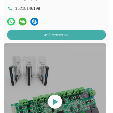
15218146199
এখনই যোগাযোগ করুন