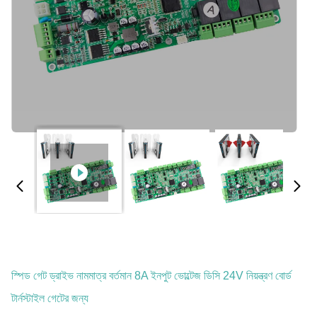
স্পিড গেট ড্রাইভ নামমাত্র বর্তমান 8A ইনপুট ভোল্টেজ ডিসি 24V নিয়ন্ত্রণ বোর্ড
টার্নস্টাইল গেটের জন্য