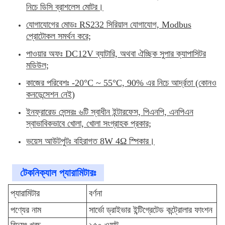
নিচে ডিসি ব্রাশলেস মোটর।
যোগাযোগের মোডঃ RS232 সিরিয়াল যোগাযোগ, Modbus
প্রোটোকল সমর্থন করে;
পাওয়ার অফঃ DC12V ব্যাটারি, অথবা ঐচ্ছিক সুপার ক্যাপাসিটর
মডিউল;
কাজের পরিবেশঃ -20°C ~ 55°C, 90% এর নিচে আর্দ্রতা (কোনও
কনডেন্সেশন নেই)
ইনফ্রারেড সেন্সরঃ ৬টি স্বাধীন ইন্টারফেস, পিএনপি, এনপিএন
স্বাভাবিকভাবে খোলা, খোলা সংগ্রাহক প্রকার;
ভয়েস আউটপুটঃ বহিরাগত 8W 4Ω স্পিকার।
টেকনিক্যাল প্যারামিটারঃ
প্যারামিটার
বর্ণনা
পণ্যের নাম
সার্ভো ড্রাইভার ইন্টিগ্রেটেড কন্ট্রোলার ফাংশন