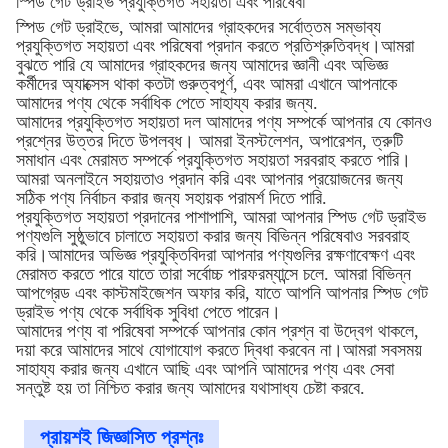
স্পিড গেট ড্রাইভ প্রযুক্তিগত সহায়তা এবং পরিষেবা
স্পিড গেট ড্রাইভে, আমরা আমাদের গ্রাহকদের সর্বোত্তম সম্ভাব্য
প্রযুক্তিগত সহায়তা এবং পরিষেবা প্রদান করতে প্রতিশ্রুতিবদ্ধ।আমরা
বুঝতে পারি যে আমাদের গ্রাহকদের জন্য আমাদের জ্ঞানী এবং অভিজ্ঞ
কর্মীদের অ্যাক্সেস থাকা কতটা গুরুত্বপূর্ণ, এবং আমরা এখানে আপনাকে
আমাদের পণ্য থেকে সর্বাধিক পেতে সাহায্য করার জন্য.
আমাদের প্রযুক্তিগত সহায়তা দল আমাদের পণ্য সম্পর্কে আপনার যে কোনও
প্রশ্নের উত্তর দিতে উপলব্ধ। আমরা ইনস্টলেশন, অপারেশন, ত্রুটি
সমাধান এবং মেরামত সম্পর্কে প্রযুক্তিগত সহায়তা সরবরাহ করতে পারি।
আমরা অনলাইনে সহায়তাও প্রদান করি এবং আপনার প্রয়োজনের জন্য
সঠিক পণ্য নির্বাচন করার জন্য সহায়ক পরামর্শ দিতে পারি.
প্রযুক্তিগত সহায়তা প্রদানের পাশাপাশি, আমরা আপনার স্পিড গেট ড্রাইভ
পণ্যগুলি সুষ্ঠুভাবে চালাতে সহায়তা করার জন্য বিভিন্ন পরিষেবাও সরবরাহ
করি।আমাদের অভিজ্ঞ প্রযুক্তিবিদরা আপনার পণ্যগুলির রক্ষণাবেক্ষণ এবং
মেরামত করতে পারে যাতে তারা সর্বোচ্চ পারফরম্যান্সে চলে. আমরা বিভিন্ন
আপগ্রেড এবং কাস্টমাইজেশন অফার করি, যাতে আপনি আপনার স্পিড গেট
ড্রাইভ পণ্য থেকে সর্বাধিক সুবিধা পেতে পারেন।
আমাদের পণ্য বা পরিষেবা সম্পর্কে আপনার কোন প্রশ্ন বা উদ্বেগ থাকলে,
দয়া করে আমাদের সাথে যোগাযোগ করতে দ্বিধা করবেন না।আমরা সবসময়
সাহায্য করার জন্য এখানে আছি এবং আপনি আমাদের পণ্য এবং সেবা
সন্তুষ্ট হয় তা নিশ্চিত করার জন্য আমাদের যথাসাধ্য চেষ্টা করবে.
প্রায়শই জিজ্ঞাসিত প্রশ্নঃ