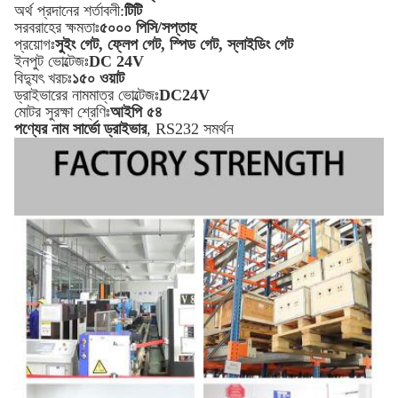
অর্থ প্রদানের শর্তাবলী:
টিটি
সরবরাহের ক্ষমতাঃ
৫০০০ পিসি/সপ্তাহ
প্রয়োগঃ
সুইং গেট, ফ্লেপ গেট, স্পিড গেট, স্লাইডিং গেট
ইনপুট ভোল্টেজঃ
DC 24V
বিদ্যুৎ খরচঃ
১৫০ ওয়াট
ড্রাইভারের নামমাত্র ভোল্টেজঃ
DC24V
মোটর সুরক্ষা শ্রেণিঃ
আইপি ৫৪
পণ্যের নাম সার্ভো ড্রাইভার
, RS232 সমর্থন