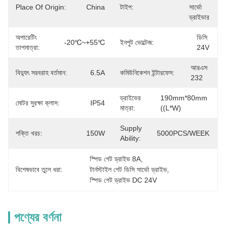
Place Of Origin:
China
টাইপ:
সার্ভো 
ড্রাইভার
অপারেটিং
ডিসি 
-20℃~+55℃
ইনপুট ভোল্টেজ:
তাপমাত্রা:
24V
আরএস 
বিদ্যুৎ সরবরাহ বর্তমান:
6.5A
কমিউনিকেশন ইন্টারফেস:
232
ড্রাইভের
190mm*80mm 
মোটর সুরক্ষা ক্লাস:
IP54
মাত্রা:
((L*W)
Supply
শক্তি খরচ:
150W
5000PCS/WEEK
Ability:
স্পিড গেট ড্রাইভ 8A
, 
বিশেষভাবে তুলে ধরা:
টার্নস্টাইল গেট ডিসি সার্ভো ড্রাইভ
, 
স্পিড গেট ড্রাইভ DC 24V
পণ্যের বর্ণনা