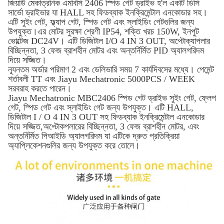
জিয়াউ মেকাত্রনিক এমবিসি 2406 স্পিড গেট ড্রাইভ হ'ল একটি ডিসি
সার্ভো ড্রাইভার যা HALL সহ ফিডব্যাক ইনক্রিমেন্টাল এনকোডার সহ।
এটি সুইং গেট, ফ্ল্যাপ গেট, স্পিড গেট এবং স্লাইডিং গেটগুলির জন্য
উপযুক্ত।এর মোটর সুরক্ষা শ্রেণী IP54, শক্তি খরচ 150W, ইনপুট
ভোল্টেজ DC24V। এটি ডিজিটাল I/O 4 IN 3 OUT, অপ্টোক্যাপলার
বিচ্ছিন্নতা, 3 ফেজ ব্রাশহীন মোটর এবং অন্তর্নির্মিত PID অ্যালগরিদম
দিয়ে সজ্জিত।
ন্যূনতম অর্ডার পরিমাণ 2 এবং ডেলিভারি সময় 7 কার্যদিবসের মধ্যে। পেমেন্ট
শর্তাবলী TT এবং Jiayu Mechatronic 5000PCS / WEEK
সরবরাহ করতে পারেন।
Jiayu Mechatronic MBC2406 স্পিড গেট ড্রাইভ সুইং গেট, ফ্লেপ
গেট, স্পিড গেট এবং স্লাইডিং গেট জন্য উপযুক্ত। এটি HALL,
ডিজিটাল I / O 4 IN 3 OUT সহ ফিডব্যাক ইনক্রিমেন্টাল এনকোডার
দিয়ে সজ্জিত,অপ্টোকপলারের বিচ্ছিন্নতা, 3 ফেজ ব্রাশহীন মোটর, এবং
অন্তর্নির্মিত পিআইডি অ্যালগরিদম যা এটিকে দ্রুত প্রতিক্রিয়া
অ্যাপ্লিকেশনগুলির জন্য উপযুক্ত করে তোলে।