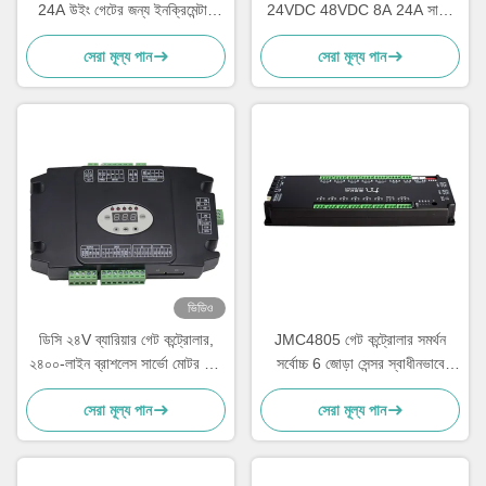
24A উইং গেটের জন্য ইনক্রিমেন্টাল
24VDC 48VDC 8A 24A সার্ভো
এনকোডার সার্ভো মোটর ড্রাইভ
ড্রাইভ
সেরা মূল্য পান
সেরা মূল্য পান
ভিডিও
ডিসি ২৪V ব্যারিয়ার গেট কন্ট্রোলার,
JMC4805 গেট কন্ট্রোলার সমর্থন
২৪০০-লাইন ব্রাশলেস সার্ভো মোটর এবং
সর্বোচ্চ 6 জোড়া সেন্সর স্বাধীনভাবে
পার্কিং লটের জন্য অ্যান্টি-স্ম্যাশ সুরক্ষা সহ
ইনপুট
সেরা মূল্য পান
সেরা মূল্য পান