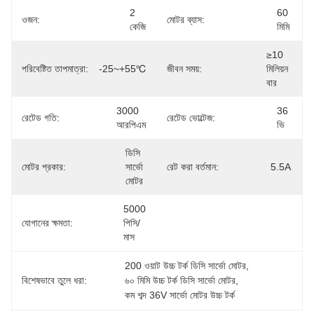
2 
60 
ওজন:
মোটর ব্যাস:
কেজি
মিমি
≥10 
পরিবেষ্টিত তাপমাত্রা:
-25~+55℃
জীবন সময়:
মিলিয়ন 
বার
3000 
36 
রেটেড গতি:
রেটেড ভোল্টেজ:
আরপিএম
ভি
ডিসি 
মোটর প্রকার:
সার্ভো 
রেট করা বর্তমান:
5.5A
মোটর
5000 
যোগানের ক্ষমতা:
পিসি/
মাস
200 ওয়াট উচ্চ টর্ক ডিসি সার্ভো মোটর
, 
বিশেষভাবে তুলে ধরা:
৬০ মিমি উচ্চ টর্ক ডিসি সার্ভো মোটর
, 
কম শব্দ 36V সার্ভো মোটর উচ্চ টর্ক