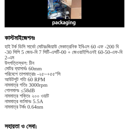
কাস্টমাইজেশনঃ
হাই টর্ক ডিসি সার্ভো মোটরঃজিয়াউ মেকাত্রনিক ইবিএস 60 এফ -200 বি
-30 সিপি 5 জেড-বি 7 সিটি-এসটি-00 + জেওয়াইপিএনই 60-50-এফ-বি
2-এম
উৎপত্তিস্থল: চীন
মোটর ব্যাসার্ধঃ 60mm
পরিবেশে তাপমাত্রাঃ -২৫~+৫৫°সি
আউটপুট গতি 60 RPM
নামমাত্র গতিঃ 3000rpm
গোলমালঃ ≤58dB
নামমাত্র শক্তিঃ ২০০ ওয়াট
নামমাত্র বর্তমানঃ 5.5A
নামমাত্র টর্কঃ 0.64nm
সহায়তা ও সেবা: