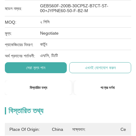
GEBS60F-200B-30CP5Z-B7CT-ST-
মডেল নম্বর:
00+JYPNE60-50-F-B2-M
২ পিসি
MOQ:
Negotiate
মূল্য:
কার্টুন
প্যাকেজিংয়ের বিবরণ:
এল/সি, টি/টি
অর্থ প্রদানের শর্তাবলী:
সেরা মূল্য পান
এখনই যোগাযোগ করুন
বিস্তারিত তথ্য
পণ্যের বর্ণনা
বিস্তারিত তথ্য
Place Of Origin:
China
সাক্ষ্যদান:
Ce