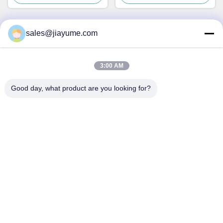
sales@jiayume.com
দ্রুত যোগাযোগ
3:00 AM
ঠিকানা
ফ্লোর 501, কুনহুই রোড নং 25, জোন 72, জিংডং কমিউনিটি, জিন'আন স্ট্রিট,
Good day, what product are you looking for?
বাও'আন জেলা, শেনঝেন শহর, গুয়াংডং প্রদেশ, চীন।
টেলিফোন
86-135-09695040
ই-মেইল
Chillijy@jiayume.com
গোপনীয়তা নীতি
|
সাইট ম্যাপ
| চীন ভাল মানের ডিসি সার্ভো মোটর সরবরাহকারী. কপিরাইট