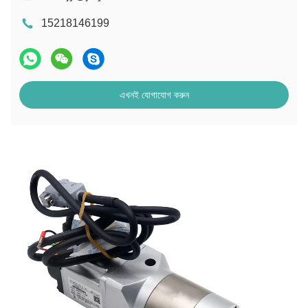
15218146199
এখনই যোগাযোগ করুন