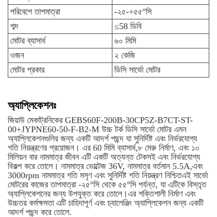
পরিবেশে তাপমাত্রা
-২৫-+৫৫°সি
শব্দ
≤58 ডিবি
মোটর ব্যাসার্ধ
৬০ মিমি
ওজন
২ কেজি
মোটর প্রকার
ডিসি সার্ভো মোটর
অ্যাপ্লিকেশনঃ
জিয়াউ মেকাট্রনিকের GEBS60F-200B-30CP5Z-B7CT-ST-
00+JYPNE60-50-F-B2-M উচ্চ টর্ক ডিসি সার্ভো মোটর এমন
অ্যাপ্লিকেশনগুলির জন্য একটি আদর্শ পছন্দ যা সুনির্দিষ্ট এবং নির্ভরযোগ্য
গতি নিয়ন্ত্রণের প্রয়োজন। এর 60 মিমি ব্যাসার্ধ,৮ মেরু নির্মাণ, এবং ১০
মিলিয়ন বার নামমাত্র জীবন এটি একটি অত্যন্ত টেকসই এবং নির্ভরযোগ্য
বিকল্প করে তোলে। নামমাত্র ভোল্টেজ 36V, নামমাত্র বর্তমান 5.5A,এবং
3000rpm নামমাত্র গতি মসৃণ এবং সুনির্দিষ্ট গতি নিয়ন্ত্রণ নিশ্চিতএই সার্ভো
মোটরের কাজের তাপমাত্রা -২৫°সি থেকে ৫৫°সি পর্যন্ত, যা এটিকে বিস্তৃত
অ্যাপ্লিকেশনের জন্য উপযুক্ত করে তোলে।এর শক্তিশালী নির্মাণ এবং
উচ্চতর কর্মক্ষমতা এটি চাহিদাপূর্ণ এবং চ্যালেঞ্জিং অ্যাপ্লিকেশন জন্য একটি
আদর্শ পছন্দ করে তোলে.