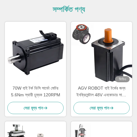
সম্পর্কিত পণ্য
ভিডিও
70W হাই টর্ক ডিসি সার্ভো মোটর
AGV ROBOT হাই টর্কের জন্য
5.6Nm স্থায়ী চুম্বক 120RPM
ইনক্রিমেন্টাল 48V এনকোডার সার্ভো
মোটর 60mm 400W
সেরা মূল্য পান
সেরা মূল্য পান