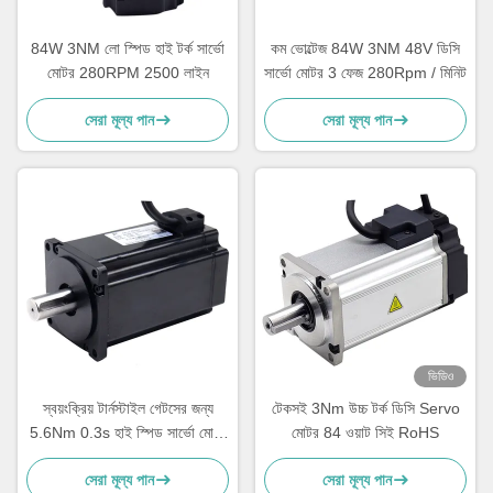
84W 3NM লো স্পিড হাই টর্ক সার্ভো
কম ভোল্টেজ 84W 3NM 48V ডিসি
মোটর 280RPM 2500 লাইন
সার্ভো মোটর 3 ফেজ 280Rpm / মিনিট
সেরা মূল্য পান
সেরা মূল্য পান
ভিডিও
স্বয়ংক্রিয় টার্নস্টাইল গেটসের জন্য
টেকসই 3Nm উচ্চ টর্ক ডিসি Servo
5.6Nm 0.3s হাই স্পিড সার্ভো মোটর
মোটর 84 ওয়াট সিই RoHS
120RPM
সেরা মূল্য পান
সেরা মূল্য পান