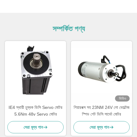
সম্পর্কিত পণ্য
ভিডিও
IE4 স্থায়ী চুম্বক ডিসি Servo মোটর
গিয়ারবক্স সহ 23NM 24V লো ভোল্টেজ
5.6Nm 48v Servo মোটর
স্পিড গেট ডিসি সার্ভো মোটর
সেরা মূল্য পান
সেরা মূল্য পান