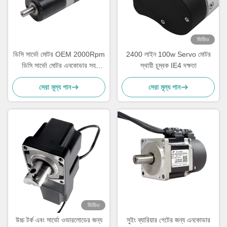
ভিডিও
ডিসি সার্ভো মোটর OEM 2000Rpm
2400 লাইন 100w Servo মোটর
ডিসি সার্ভো মোটর এনকোডার সহ
স্থায়ী চুম্বক IE4 দক্ষতা
0.5nm টর্ক GEBS57R-A3
সেরা মূল্য পান
সেরা মূল্য পান
ভিডিও
উচ্চ টর্ক এবং সার্ভো ওভারলোডের জন্য
সুইং ব্যারিয়ার গেটের জন্য এনকোডার