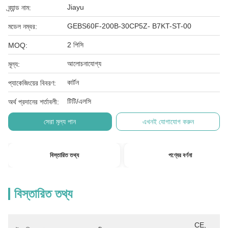
Jiayu
ব্র্যান্ড নাম:
GEBS60F-200B-30CP5Z- B7KT-ST-00
মডেল নম্বর:
2 পিসি
MOQ:
আলোচনাযোগ্য
মূল্য:
কার্টন
প্যাকেজিংয়ের বিবরণ:
টিটি/এলসি
অর্থ প্রদানের শর্তাবলী:
সেরা মূল্য পান
এখনই যোগাযোগ করুন
বিস্তারিত তথ্য
পণ্যের বর্ণনা
বিস্তারিত তথ্য
CE, 