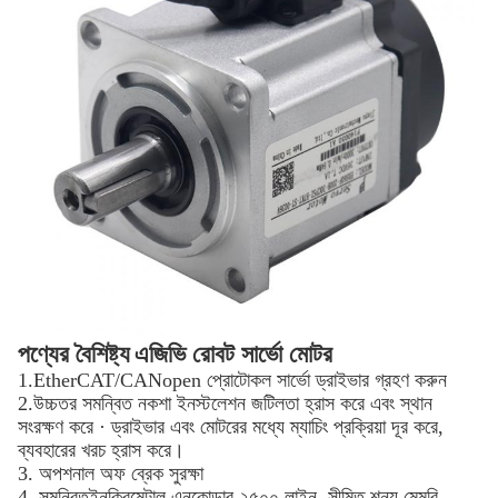
পণ্যের বৈশিষ্ট্য
এজিভি রোবট সার্ভো মোটর
1.
EtherCAT/CANopen প্রোটোকল সার্ভো ড্রাইভার গ্রহণ করুন
2.
উচ্চতর সমন্বিত নকশা ইনস্টলেশন জটিলতা হ্রাস করে এবং স্থান
সংরক্ষণ করে · ড্রাইভার এবং মোটরের মধ্যে ম্যাচিং প্রক্রিয়া দূর করে,
ব্যবহারের খরচ হ্রাস করে।
3. অপশনাল অফ ব্রেক সুরক্ষা
4. সমন্বিত
ইনক্রিমেন্টাল এনকোডার ২৫০০ লাইন
, সীমিত শূন্য মেমরি