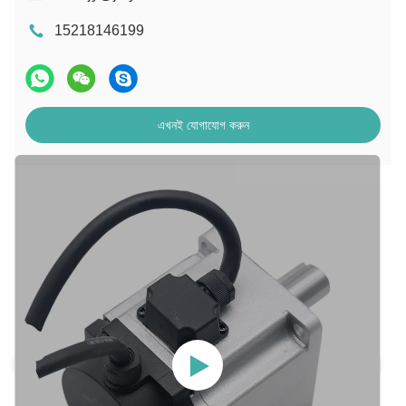
15218146199
এখনই যোগাযোগ করুন