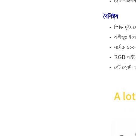
ছোট পজিশনিং
বৈশিষ্ট্য
স্পিড সুইং 
একীভূত ইলেক
সর্বোচ্চ ৬০
RGB লাইট বা
গেট প্লেট এব