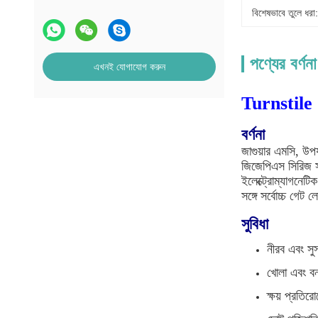
বিশেষভাবে তুলে ধরা:
পণ্যের বর্ণনা
এখনই যোগাযোগ করুন
Turnstile 
বর্ণনা
জাগুয়ার এমসি, উপ
জিজেপিএস সিরিজ স
ইলেক্ট্রোম্যাগনেটি
সঙ্গে সর্বোচ্চ গে
সুবিধা
নীরব এবং স
খোলা এবং বন
ক্ষয় প্রতির