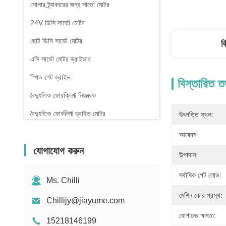
সোলার ট্র্যাকারের জন্য সার্ভো মোটর
24V ডিসি সার্ভো মোটর
ছোট ডিসি সার্ভো মোটর
ব
এসি সার্ভো মোটর ড্রাইভার
স্পিড গেট ড্রাইভ
বিস্তারিত ত
বৈদ্যুতিক ফোরক্লিফ্ট নিয়ন্ত্রক
বৈদ্যুতিক ফোর্কলিফ্ট ড্রাইভ মোটর
উৎপত্তি স্থল:
টার্নস্টাইল গেট কন্ট্রোলার
আবেদন:
যোগাযোগ করুন
উপাদান:
সর্বাধিক গেট লোড:
Ms. Chilli
মেশিন কোর প্রস্থ:
Chillijy@jiayume.com
যোগানের ক্ষমতা:
15218146199