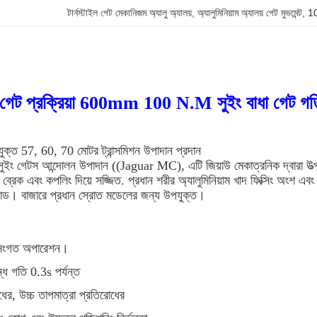
টার্নস্টাইল গেট মেকানিজম অ্যালু অ্যালয়
, 
অ্যালুমিনিয়াম অ্যালয় গেট মুভমেন্ট
, 
10
গেট প্রক্রিয়া 600mm 100 N.M সুইং বাধা গেট গতি
যুক্ত 57, 60, 70 মোটর ট্রান্সমিশন উপাদান প্রদান
ুইং গেটস আন্দোলন উপাদান ((Jaguar MC), এটি জিয়াউ মেকাত্রনিক দ্বারা উত্প
ক ব্রেক এবং কপলিং দিয়ে সজ্জিত. প্রধান শরীর অ্যালুমিনিয়াম খাদ ফিক্সিং অংশ
ট লোড। বাজারে প্রধান স্রোত মডেলের জন্য উপযুক্ত।
ুসংগত অপারেশন।
্ধ গতি 0.3s পর্যন্ত
োধের, উচ্চ তাপমাত্রা প্রতিরোধের