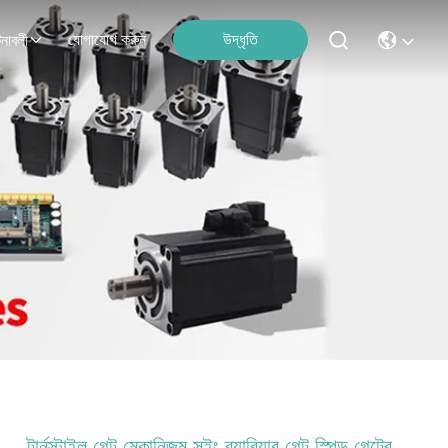
যোগাযোগ করুন
উদ্ধৃতি
নাবলী
টার্নস্টাইল গেট মেকানিজম সুইং ব্যারিয়ার গেট স্পিড গেটের