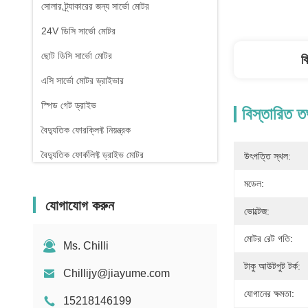
সোলার ট্র্যাকারের জন্য সার্ভো মোটর
24V ডিসি সার্ভো মোটর
ছোট ডিসি সার্ভো মোটর
ব
এসি সার্ভো মোটর ড্রাইভার
স্পিড গেট ড্রাইভ
বিস্তারিত ত
বৈদ্যুতিক ফোরক্লিফ্ট নিয়ন্ত্রক
বৈদ্যুতিক ফোর্কলিফ্ট ড্রাইভ মোটর
উৎপত্তি স্থল:
টার্নস্টাইল গেট কন্ট্রোলার
মডেল:
যোগাযোগ করুন
ভোল্টেজ:
মোটর রেট গতি:
Ms. Chilli
টাকু আউটপুট টর্ক:
Chillijy@jiayume.com
যোগানের ক্ষমতা:
15218146199