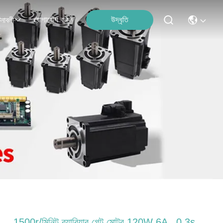
যোগাযোগ করুন
উদ্ধৃতি
নাবলী
1500r/মিনিট ব্যারিয়ার গেট মোটর 120W 6A , 0.3s