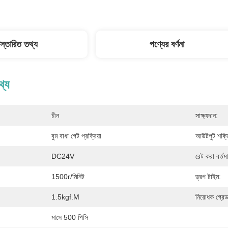
িস্তারিত তথ্য
পণ্যের বর্ণনা
থ্য
চীন
সাক্ষ্যদান:
বুম বাধা গেট প্রক্রিয়া
আউটপুট শক্ত
DC24V
রেট করা বর্তম
1500r/মিনিট
ড্রপ টাইম:
1.5kgf.m
নিরোধক গ্রেড
মাসে 500 পিসি