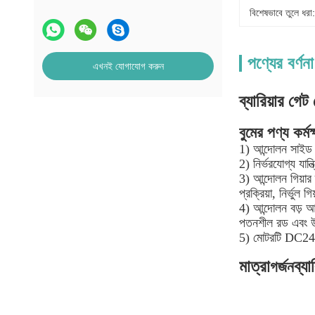
বিশেষভাবে তুলে ধরা:
পণ্যের বর্ণনা
এখনই যোগাযোগ করুন
ব্যারিয়ার গ
বুমের পণ্য কর্মক্
1) আন্দোলন সাইড স
2) নির্ভরযোগ্য যান
3) আন্দোলন গিয়ার 
প্রক্রিয়া, নির্ভুল
4) আন্দোলন বড় আউ
পতনশীল রড এবং উত্
5) মোটরটি DC24V নি
মাত্রা
ব্য
গর্জন