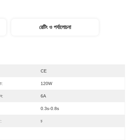
রেটিং ও পর্যালোচনা
CE
ি:
120W
ান:
6A
0.3s-0.8s
:
চ