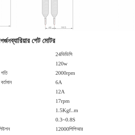
ন
ব্যারিয়ার গেট মোটর
গর্জন
24ভিডিসি
120w
 গতি
2000rpm
বর্তমান
6A
12A
17rpm
1.5Kgf..m
0.3~0.8S
লিউশন
12000পিপিআর