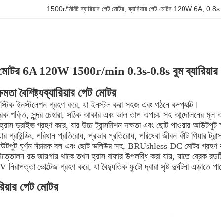
1500r/মিনিট ব্যারিয়ার গেট মোটর
, 
ব্যারিয়ার গেট মোটর 120W 6A
, 
0.8s ব
েট মোটর 6A 120W 1500r/min 0.3s-0.8s বুম ব্যারিয়ার
ব্যারিয়ার গেট মোটর
ষমতা বৈশিষ্ট্য
্টিক ইনস্টলেশন গ্রহণ করে, যা ইনস্টল করা সহজ এবং গঠনে কম্প্যাক্ট।
্ত্রিক শক্তি, সুন্দর চেহারা, সঠিক আকার এবং ভাল তাপ অপচয় সহ আন্দোলনের মূল অংশট
হ্রাস ড্রাইভ গ্রহণ করে, যার উচ্চ ট্রান্সমিশন দক্ষতা এবং ছোট পাওয়ার আউটপুট ক্
 গিয়ার গ্রাইন্ডিং, পরিধান প্রতিরোধ, প্রভাব প্রতিরোধ, পরিষেবা জীবন কীট গিয়ার ট্
টপুট ঘূর্ণন সঁচারক বল এবং ছোট ভলিউম সহ, BRUshless DC মোটর গ্রহণ করে। নিয
তোলন রড জায়গায় থাকে তখন হ্রাস বাফার উপলব্ধি করা যায়, যাতে ব্রেক রডটি
রাপত্তা ভোল্টেজ গ্রহণ করে, যা বৈদ্যুতিক ফুটো দ্বারা সৃষ্ট দুর্ঘটনা এড়াতে প
ারিয়ার গেট মোটর