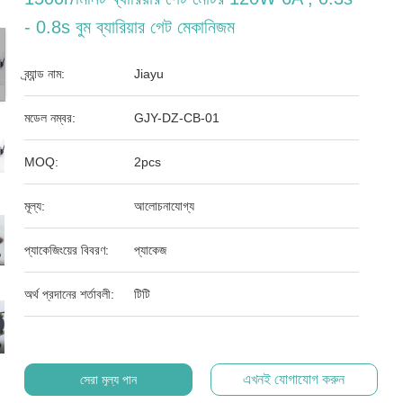
- 0.8s বুম ব্যারিয়ার গেট মেকানিজম
ব্র্যান্ড নাম:
Jiayu
মডেল নম্বর:
GJY-DZ-CB-01
MOQ:
2pcs
মূল্য:
আলোচনাযোগ্য
প্যাকেজিংয়ের বিবরণ:
প্যাকেজ
অর্থ প্রদানের শর্তাবলী:
টিটি
এখনই যোগাযোগ করুন
সেরা মূল্য পান