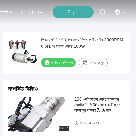
যোগাযোগ করুন
উদ্ধৃতি
নাবলী
স্পিড গেট টার্নস্টাইলের জন্য স্পিড গেট মোটর 2000RPM
0.5N.M সার্ভো মোটর 100W
এখন চ্যাট করুন
আরও জানুন
সম্পর্কিত ভিডিও
200 ওয়াট সার্ভো মোটর নামমাত্র
ভোল্টেজ ডিসি 36v এবং অবিচ্ছিন্ন
নামমাত্র বর্তমান 7.1A সঙ্গে
স্পিড গেট মোটরস
2025-11-20
04:36