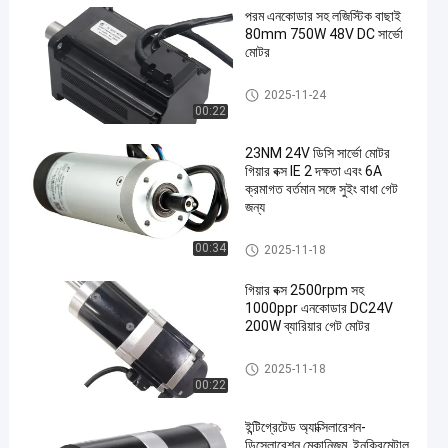
পরম এনকোডার সহ লজিস্টিক বাছাই
80mm 750W 48V DC সার্ভো
মোটর
AGV Servo মোটর
2025-11-24
00:22
23NM 24V ডিসি সার্ভো মোটর
গিয়ার বক্স IE 2 দক্ষতা এবং 6A
ক্রমাগত বর্তমান সঙ্গে সুইং বাধা গেট
জন্য
ডিসি সার্ভো মোটর
00:34
2025-11-18
গিয়ার বক্স 2500rpm সহ
1000ppr এনকোডার DC24V
200W ব্যারিয়ার গেট মোটর
ব্যারিয়ার গেট মোটর
2025-11-18
00:22
ইন্টিগ্রেটেড অ্যাক্সিলারেশন-
ডিসেলারেশন মেকানিজম, ইনক্রিমেন্টাল