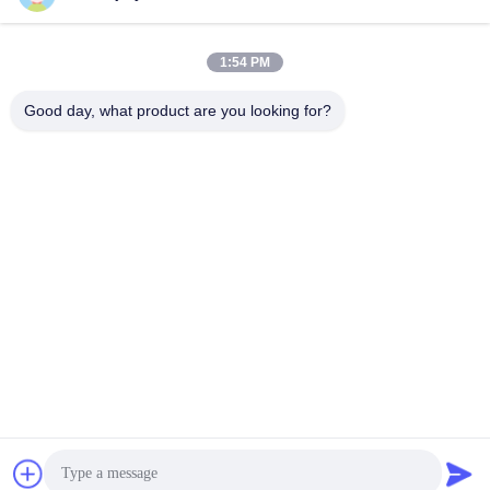
1:54 PM
Good day, what product are you looking for?
RS232 RS485 8 খুঁটি 24 ভোল্ট ডিসি সার্ভো মোটর 100W সুইং ব্যারিয়ার গেটের
জন্য
স্পিড গেট মোটরস
2025-11-24
185 মতামত