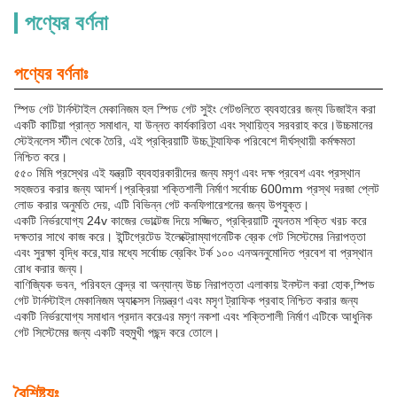
পণ্যের বর্ণনা
পণ্যের বর্ণনাঃ
স্পিড গেট টার্নস্টাইল মেকানিজম হল স্পিড গেট সুইং গেটগুলিতে ব্যবহারের জন্য ডিজাইন করা
একটি কাটিয়া প্রান্ত সমাধান, যা উন্নত কার্যকারিতা এবং স্থায়িত্ব সরবরাহ করে।উচ্চমানের
স্টেইনলেস স্টীল থেকে তৈরি, এই প্রক্রিয়াটি উচ্চ ট্র্যাফিক পরিবেশে দীর্ঘস্থায়ী কর্মক্ষমতা
নিশ্চিত করে।
৫৫০ মিমি প্রস্থের এই যন্ত্রটি ব্যবহারকারীদের জন্য মসৃণ এবং দক্ষ প্রবেশ এবং প্রস্থান
সহজতর করার জন্য আদর্শ।প্রক্রিয়া শক্তিশালী নির্মাণ সর্বোচ্চ 600mm প্রস্থ দরজা প্লেট
লোড করার অনুমতি দেয়, এটি বিভিন্ন গেট কনফিগারেশনের জন্য উপযুক্ত।
একটি নির্ভরযোগ্য 24v কাজের ভোল্টেজ দিয়ে সজ্জিত, প্রক্রিয়াটি ন্যূনতম শক্তি খরচ করে
দক্ষতার সাথে কাজ করে। ইন্টিগ্রেটেড ইলেক্ট্রোম্যাগনেটিক ব্রেক গেট সিস্টেমের নিরাপত্তা
এবং সুরক্ষা বৃদ্ধি করে,যার মধ্যে সর্বোচ্চ ব্রেকিং টর্ক ১০০ এনঅননুমোদিত প্রবেশ বা প্রস্থান
রোধ করার জন্য।
বাণিজ্যিক ভবন, পরিবহন কেন্দ্র বা অন্যান্য উচ্চ নিরাপত্তা এলাকায় ইনস্টল করা হোক,স্পিড
গেট টার্নস্টাইল মেকানিজম অ্যাক্সেস নিয়ন্ত্রণ এবং মসৃণ ট্রাফিক প্রবাহ নিশ্চিত করার জন্য
একটি নির্ভরযোগ্য সমাধান প্রদান করেএর মসৃণ নকশা এবং শক্তিশালী নির্মাণ এটিকে আধুনিক
গেট সিস্টেমের জন্য একটি বহুমুখী পছন্দ করে তোলে।
বৈশিষ্ট্যঃ