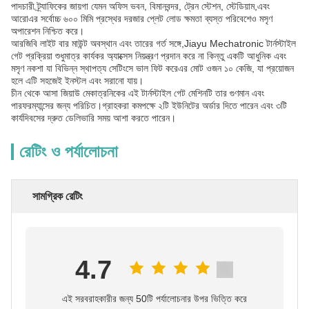
পাদচারী ট্র্যাফিকের জায়গা যেমন অফিস ভবন, বিমানবন্দর, ট্রেন স্টেশন, স্টেডিয়াম,এবং
আরোএর সর্বোচ্চ ৬০০ মিমি প্রস্থের দরজার প্লেট লোড ক্ষমতা ব্যস্ত পরিবেশেও মসৃণ
অপারেশন নিশ্চিত করে।
আরজিবি লাইট বার মাউন্ট অবস্থান এবং তারের গর্ত সঙ্গে,Jiayu Mechatronic টার্নস্টাইল
গেট প্রক্রিয়া শুধুমাত্র কার্যকর অ্যাক্সেস নিয়ন্ত্রণ প্রদান করে না কিন্তু একটি আধুনিক এবং
মসৃণ নকশা যা বিভিন্ন স্থাপত্য সেটিংসে ভাল ফিট করেএর মোট ওজন ১০ কেজি, যা প্রয়োজন
হলে এটি সহজেই ইনস্টল এবং সরানো যায়।
চীন থেকে আসা জিয়াউ মেকাত্রনিকের এই টার্নস্টাইল গেট মেশিনটি তার গুণমান এবং
পারফরম্যান্সের জন্য পরিচিত।গ্রাহকরা কমপক্ষে ২টি ইউনিটের অর্ডার দিতে পারেন এবং ৩টি
কার্যদিবসের দ্রুত ডেলিভারি সময় আশা করতে পারেন।
রেটিং ও পর্যালোচনা
সামগ্রিক রেটিং
4.7
এই সরবরাহকারীর জন্য 50টি পর্যালোচনার উপর ভিত্তি করে