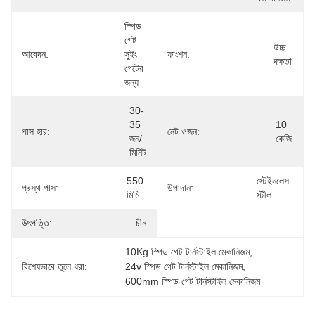
স্পিড 
গেট 
উচ্চ 
আবেদন:
সুইং 
ফাংশন:
দক্ষতা
গেটের 
জন্য
30-
35 
10 
পাস হার:
নেট ওজন:
জন/
কেজি
মিনিট
550 
স্টেইনলেস 
প্রস্থ পাস:
উপাদান:
মিমি
স্টীল
উৎপত্তি:
চীন
10Kg স্পিড গেট টার্নস্টাইল মেকানিজম
, 
বিশেষভাবে তুলে ধরা:
24v স্পিড গেট টার্নস্টাইল মেকানিজম
, 
600mm স্পিড গেট টার্নস্টাইল মেকানিজম