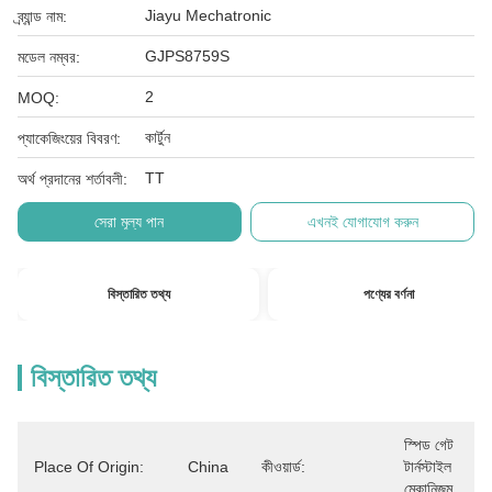
Jiayu Mechatronic
ব্র্যান্ড নাম:
GJPS8759S
মডেল নম্বর:
2
MOQ:
কার্টুন
প্যাকেজিংয়ের বিবরণ:
TT
অর্থ প্রদানের শর্তাবলী:
সেরা মূল্য পান
এখনই যোগাযোগ করুন
বিস্তারিত তথ্য
পণ্যের বর্ণনা
বিস্তারিত তথ্য
স্পিড গেট 
Place Of Origin:
China
কীওয়ার্ড:
টার্নস্টাইল 
মেকানিজম