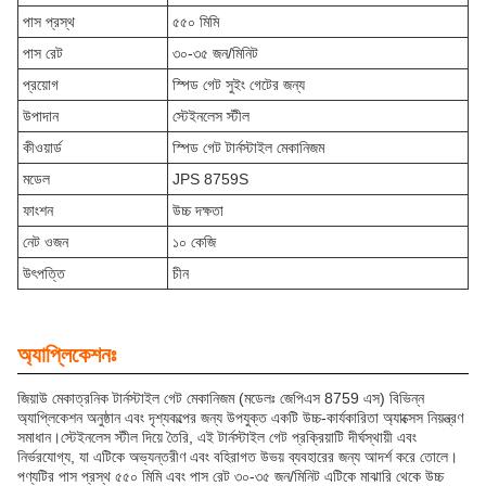
পাস প্রস্থ
৫৫০ মিমি
পাস রেট
৩০-৩৫ জন/মিনিট
প্রয়োগ
স্পিড গেট সুইং গেটের জন্য
উপাদান
স্টেইনলেস স্টীল
কীওয়ার্ড
স্পিড গেট টার্নস্টাইল মেকানিজম
মডেল
JPS 8759S
ফাংশন
উচ্চ দক্ষতা
নেট ওজন
১০ কেজি
উৎপত্তি
চীন
অ্যাপ্লিকেশনঃ
জিয়াউ মেকাত্রনিক টার্নস্টাইল গেট মেকানিজম (মডেলঃ জেপিএস 8759 এস) বিভিন্ন
অ্যাপ্লিকেশন অনুষ্ঠান এবং দৃশ্যকল্পের জন্য উপযুক্ত একটি উচ্চ-কার্যকারিতা অ্যাক্সেস নিয়ন্ত্রণ
সমাধান।স্টেইনলেস স্টীল দিয়ে তৈরি, এই টার্নস্টাইল গেট প্রক্রিয়াটি দীর্ঘস্থায়ী এবং
নির্ভরযোগ্য, যা এটিকে অভ্যন্তরীণ এবং বহিরাগত উভয় ব্যবহারের জন্য আদর্শ করে তোলে।
পণ্যটির পাস প্রস্থ ৫৫০ মিমি এবং পাস রেট ৩০-৩৫ জন/মিনিট এটিকে মাঝারি থেকে উচ্চ