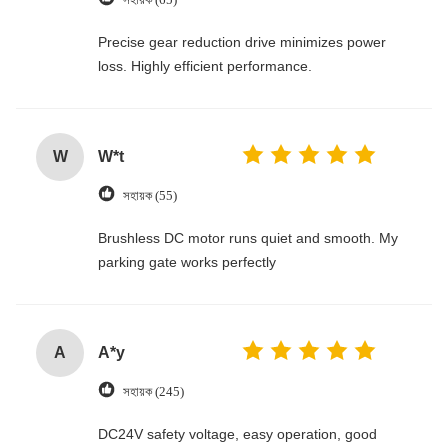
Precise gear reduction drive minimizes power
loss. Highly efficient performance.
W
W*t
সহায়ক (55)
Brushless DC motor runs quiet and smooth. My
parking gate works perfectly
A
A*y
সহায়ক (245)
DC24V safety voltage, easy operation, good