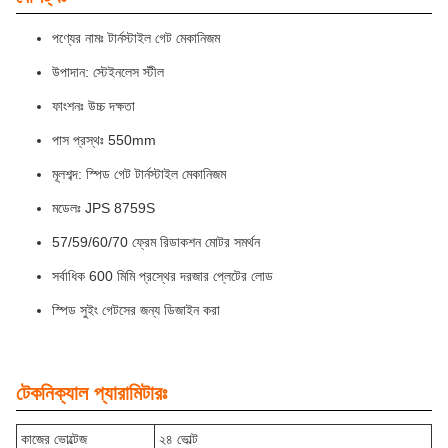
পণ্যের নামঃ টার্নস্টাইল গেট মেকানিজম
উপাদান: স্টেইনলেস স্টীল
ফাংশনঃ উচ্চ দক্ষতা
পাস প্রস্থঃ 550mm
মূলশব্দ: স্পিড গেট টার্নস্টাইল মেকানিজম
মডেলঃ JPS 8759S
57/59/60/70 ফ্রেম রিডাকশন মোটর সমর্থন
সর্বাধিক 600 মিমি প্রস্থের দরজার প্লেটের লোড
স্পিড সুইং গেটসের জন্য ডিজাইন করা
টেকনিক্যাল প্যারামিটারঃ
কাজের ভোল্টেজ
২৪ ভোল্ট