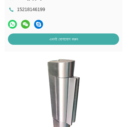
15218146199
এখনই যোগাযোগ করুন