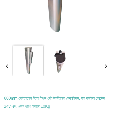
600mm স্টেইনলেস স্টিল স্পিড গেট টার্নস্টাইল মেকানিজম, যার কর্মক্ষম ভোল্টেজ
24v এবং ওজন ধারণ ক্ষমতা 10Kg