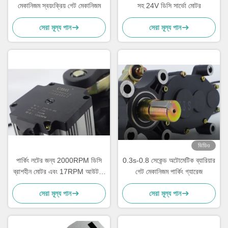
মেকানিজম স্বয়ংক্রিয় গেট মেকানিজম
সহ 24V ডিসি সার্ভো মোটর
সেরা মূল্য পান
সেরা মূল্য পান
ভিডিও
পার্কিং লটের জন্য 2000RPM ডিসি
0.3s-0.8 সেকেন্ড অটোমেটিক ব্যারিয়ার
ব্রাশহীন মোটর এবং 17RPM আউটপুট
গেট মেকানিজম পার্কিং গ্যারেজ
গতি সহ 24V 120W বুম বাধা
সেরা মূল্য পান
সেরা মূল্য পান
প্রক্রিয়া