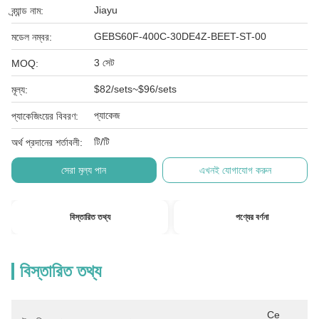
Jiayu
ব্র্যান্ড নাম:
GEBS60F-400C-30DE4Z-BEET-ST-00
মডেল নম্বর:
3 সেট
MOQ:
$82/sets~$96/sets
মূল্য:
প্যাকেজ
প্যাকেজিংয়ের বিবরণ:
টি/টি
অর্থ প্রদানের শর্তাবলী:
সেরা মূল্য পান
এখনই যোগাযোগ করুন
বিস্তারিত তথ্য
পণ্যের বর্ণনা
বিস্তারিত তথ্য
Ce 