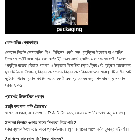
কোম্পানির প্রোফাইল
শেনঝেন জিয়াউ মেকাত্রনিক সিও, লিমিটেড একটি উচ্চ প্রযুক্তির উদ্যোগ যা একাধিক
উদ্ভাবন পেটেন্ট এবং সফ্টওয়্যার কপিরাইট যেমন সার্ভো ড্রাইভ এবং চ্যানেল গেট নিয়ন্ত্রণ
প্রযুক্তি রয়েছে।জিয়াউ গবেষণা ও উন্নয়নে নিয়োজিত।স্বয়ংক্রিয় গেট কন্ট্রোল আন্দোলনের
মূল মডিউলের উৎপাদন, বিক্রয় এবং প্রাক বিক্রয় এবং বিক্রয়োত্তর সেবা।এটি দেশীয় গেট
কন্ট্রোল শিল্পের প্রধান মডিউল সরবরাহকারী এবং গ্রাহকদের জন্য পেশাদার পণ্য সমাধান
সরবরাহ করে.
প্রায়শই জিজ্ঞাসিত প্রশ্ন
1তুমি কারখানা নাকি ট্রেডার?
আমরা কারখানা, এবং পেশাদার R & D টিম আছে যেমন কোম্পানির তথ্য চালু করা হয়।
2আমরা কিভাবে গুণগত মানের নিশ্চয়তা দিতে পারি?
সর্বদা ব্যাপক উৎপাদনের আগে প্রাক-উত্পাদন নমুনা; চালানের আগে সর্বদা চূড়ান্ত পরিদর্শন।
3আমাদের কাছ থেকে কি কিনতে পারবেন?