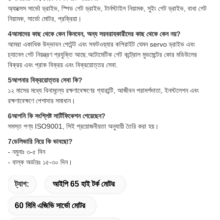
অ্যাক্সেস সার্ভো ড্রাইভ, স্পিড গেট ড্রাইভ, টার্নস্টাইল নিয়ামক, সুইং গেট ড্রাইভ, বাধা গেট
নিয়ামক, সার্ভো মোটর, প্রক্রিয়া।
4আমাদের কাছ থেকে কেন কিনবেন, অন্য সরবরাহকারীদের কাছ থেকে কেন নয়?
আমরা একাধিক উদ্ভাবন পেটেন্ট এবং সফটওয়্যার কপিরাইট যেমন servo ড্রাইভ এবং
চ্যানেল গেট নিয়ন্ত্রণ প্রযুক্তি আছে.অটোমেটিক গেট কন্ট্রোল মুভমেন্টের কোর মডিউলের
বিক্রয় এবং প্রাক বিক্রয় এবং বিক্রয়োত্তর সেবা.
5আপনার বিক্রয়োত্তর সেবা কি?
১২ মাসের মধ্যে বিনামূল্যে রক্ষণাবেক্ষণের গ্যারান্টি, আজীবন পরামর্শদাতা, ইনস্টলেশন এবং
রক্ষণাবেক্ষণে পেশাদার সমাধান।
6আপনি কি সংশ্লিষ্ট সার্টিফিকেশন পেয়েছেন?
সমস্ত পণ্য ISO9001, সিই প্রয়োজনীয়তা অনুযায়ী তৈরি করা হয়।
7ডেলিভারি নিয়ে কি ভাবছো?
- নমুনাঃ ৩-৫ দিন
- বাল্ক অর্ডারঃ ১৫-৩০ দিন।
ট্যাগ:
আইপি 65 হাই টর্ক মোটর
60 মিমি এজিভি সার্ভো মোটর