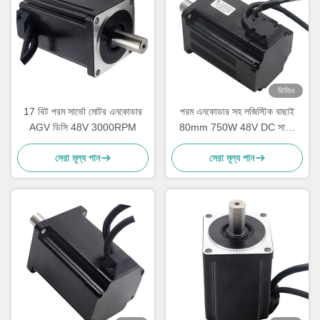
ভিডিও
17 বিট পরম সার্ভো মোটর এনকোডার
পরম এনকোডার সহ লজিস্টিক বাছাই
AGV ডিসি 48V 3000RPM
80mm 750W 48V DC সার্ভো
মোটর
সেরা মূল্য পান
সেরা মূল্য পান