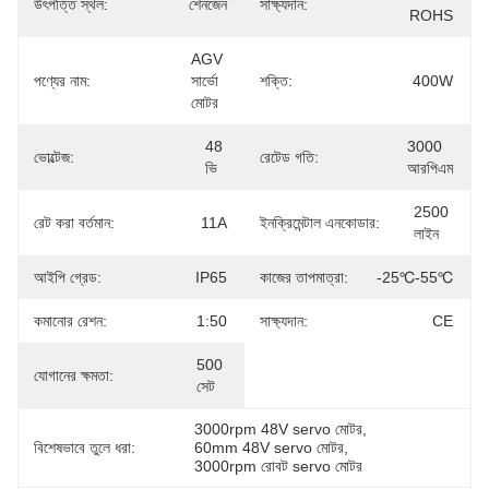
উৎপত্তি স্থল:
শেনজেন
সাক্ষ্যদান:
ROHS
AGV 
পণ্যের নাম:
সার্ভো 
শক্তি:
400W
মোটর
48 
3000 
ভোল্টেজ:
রেটেড গতি:
ভি
আরপিএম
2500 
রেট করা বর্তমান:
11A
ইনক্রিমেন্টাল এনকোডার:
লাইন
আইপি গ্রেড:
IP65
কাজের তাপমাত্রা:
-25℃-55℃
কমানোর রেশন:
1:50
সাক্ষ্যদান:
CE
500 
যোগানের ক্ষমতা:
সেট
3000rpm 48V servo মোটর
, 
বিশেষভাবে তুলে ধরা:
60mm 48V servo মোটর
, 
3000rpm রোবট servo মোটর