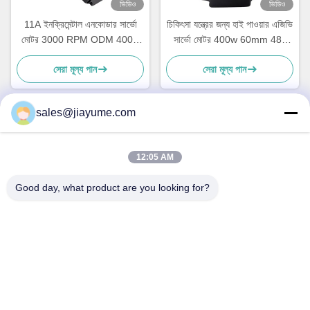
ভিডিও
ভিডিও
11A ইনক্রিমেন্টাল এনকোডার সার্ভো
চিকিৎসা যন্ত্রের জন্য হাই পাওয়ার এজিভি
মোটর 3000 RPM ODM 400w
সার্ভো মোটর 400w 60mm 48v
2500 লাইন
400 ওয়াট
সেরা মূল্য পান
সেরা মূল্য পান
sales@jiayume.com
দ্রুত যোগাযোগ
12:05 AM
ঠিকানা
Good day, what product are you looking for?
ফ্লোর 501, কুনহুই রোড নং 25, জোন 72, জিংডং কমিউনিটি, জিন'আন স্ট্রিট,
বাও'আন জেলা, শেনঝেন শহর, গুয়াংডং প্রদেশ, চীন।
টেলিফোন
86-135-09695040
ই-মেইল
Chillijy@jiayume.com