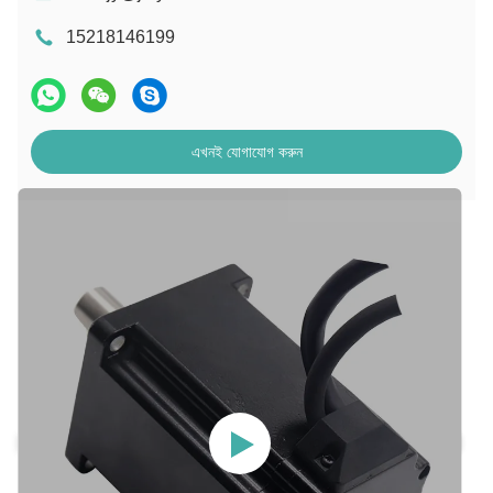
15218146199
এখনই যোগাযোগ করুন