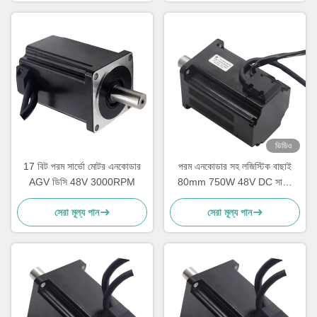
ভিডিও
17 বিট পরম সার্ভো মোটর এনকোডার
পরম এনকোডার সহ লজিস্টিক বাছাই
AGV ডিসি 48V 3000RPM
80mm 750W 48V DC সার্ভো
মোটর
সেরা মূল্য পান
সেরা মূল্য পান