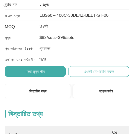
Jiayu
ব্র্যান্ড নাম:
EBS60F-400C-30DE4Z-BEET-ST-00
মডেল নম্বর:
3 সেট
MOQ:
$82/sets~$96/sets
মূল্য:
প্যাকেজ
প্যাকেজিংয়ের বিবরণ:
টি/টি
অর্থ প্রদানের শর্তাবলী:
সেরা মূল্য পান
এখনই যোগাযোগ করুন
বিস্তারিত তথ্য
পণ্যের বর্ণনা
বিস্তারিত তথ্য
Ce 