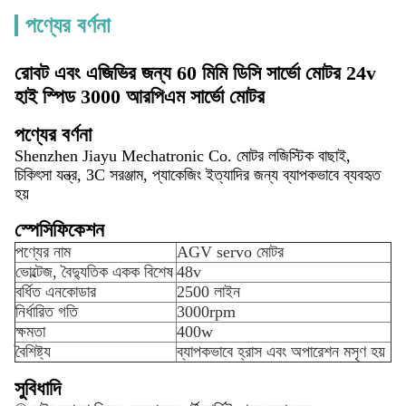
পণ্যের বর্ণনা
রোবট এবং এজিভির জন্য 60 মিমি ডিসি সার্ভো মোটর 24v
হাই স্পিড 3000 আরপিএম সার্ভো মোটর
পণ্যের বর্ণনা
Shenzhen Jiayu Mechatronic Co. মোটর লজিস্টিক বাছাই,
চিকিৎসা যন্ত্র, 3C সরঞ্জাম, প্যাকেজিং ইত্যাদির জন্য ব্যাপকভাবে ব্যবহৃত
হয়
স্পেসিফিকেশন
পণ্যের নাম
AGV servo মোটর
ভোল্টেজ, বৈদ্যুতিক একক বিশেষ
48v
বর্ধিত এনকোডার
2500 লাইন
নির্ধারিত গতি
3000rpm
ক্ষমতা
400w
বৈশিষ্ট্য
ব্যাপকভাবে হ্রাস এবং অপারেশন মসৃণ হয়
সুবিধাদি