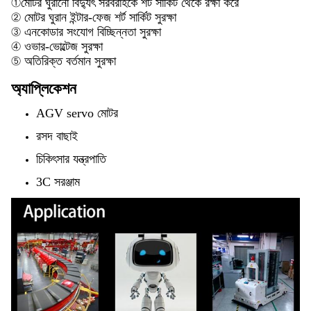
①
মোটর ঘুরানো বিদ্যুৎ সরবরাহকে শর্ট সার্কিট থেকে রক্ষা করে
② মোটর ঘুরান ইন্টার-ফেজ শর্ট সার্কিট সুরক্ষা
③ এনকোডার সংযোগ বিচ্ছিন্নতা সুরক্ষা
④ ওভার-ভোল্টেজ সুরক্ষা
⑤ অতিরিক্ত বর্তমান সুরক্ষা
অ্যাপ্লিকেশন
AGV servo মোটর
রসদ বাছাই
চিকিৎসার যন্ত্রপাতি
3C সরঞ্জাম