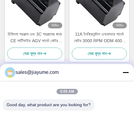
ভিডিও
ভিডিও
চিকিৎসা সরঞ্জাম এবং 3C সরঞ্জামের জন্য
11A ইনক্রিমেন্টাল এনকোডার সার্ভো
CE সার্টিফাইড AGV সার্ভো মোটর,
মোটর 3000 RPM ODM 400w
48V 3000rpm
2500 লাইন
সেরা মূল্য পান
সেরা মূল্য পান
sales@jiayume.com
দ্রুত যোগাযোগ
5:05 AM
ঠিকানা
Good day, what product are you looking for?
ফ্লোর 501, কুনহুই রোড নং 25, জোন 72, জিংডং কমিউনিটি, জিন'আন স্ট্রিট,
বাও'আন জেলা, শেনঝেন শহর, গুয়াংডং প্রদেশ, চীন।
টেলিফোন