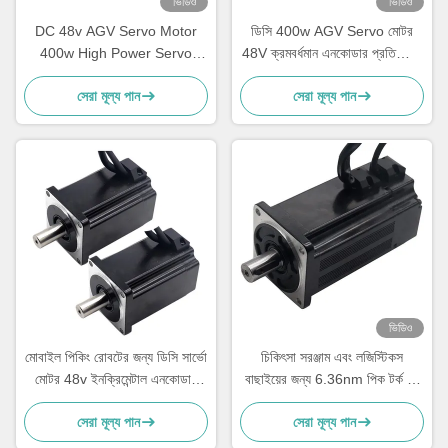
ভিডিও
ভিডিও
DC 48v AGV Servo Motor
ডিসি 400w AGV Servo মোটর
400w High Power Servo
48V ক্রমবর্ধমান এনকোডার প্রতিক্রিয়া
Motor 3000rpm
11A 400w Servo মোটর
সেরা মূল্য পান
সেরা মূল্য পান
ভিডিও
মোবাইল পিকিং রোবটের জন্য ডিসি সার্ভো
চিকিৎসা সরঞ্জাম এবং লজিস্টিকস
মোটর 48v ইনক্রিমেন্টাল এনকোডার
বাছাইয়ের জন্য 6.36nm পিক টর্ক সহ
ডিসি সার্ভো মোটর
80 মিমি 1000W AGV সার্ভো মোটর
সেরা মূল্য পান
সেরা মূল্য পান