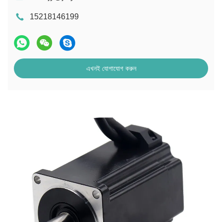
15218146199
এখনই যোগাযোগ করুন