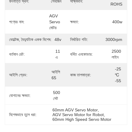
উৎপত্তি স্থল:
শেনজেন
সাক্ষ্যদান:
ROHS
AGV 
পণ্যের নাম:
Servo 
ক্ষমতা:
400w
মোটর
ভোল্টেজ, বৈদ্যুতিক একক বিশেষ:
48v
নির্ধারিত গতি:
3000rpm
11 
2500 
বর্তমান রেট:
বর্ধিত এনকোডার:
এ
লাইন
-25 
আইপি 
আইপি গ্রেড:
কাজ তাপমাত্রা:
℃ 
65
-55
500 
যোগানের ক্ষমতা:
সেট
60mm AGV Servo Motor
, 
বিশেষভাবে তুলে ধরা:
AGV Servo Motor for Robot
, 
60mm High Speed ​​Servo Motor