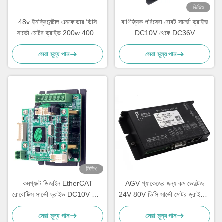
ভিডিও
48v ইনক্রিমেন্টাল এনকোডার ডিসি
বাণিজ্যিক পরিষেবা রোবট সার্ভো ড্রাইভ
সার্ভো মোটর ড্রাইভ 200w 400w
DC10V থেকে DC36V
750w 1000w
সেরা মূল্য পান
সেরা মূল্য পান
ভিডিও
কমপ্যাক্ট ডিজাইন EtherCAT
AGV প্যাকেজের জন্য কম ভোল্টেজ
রোবোটিক্স সার্ভো ড্রাইভ DC10V থেকে
24V 80V ডিসি সার্ভো মোটর ড্রাইভ 4
DC36V
বিট
সেরা মূল্য পান
সেরা মূল্য পান