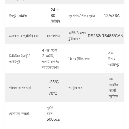
24 ~ 
ইনপুট ভোল্টেজ:
80 
ক্রমাগত/পিক স্রোত:
12A/36A
ভিডিসি
কমিউনিকেশন
এনকোডার প্রতিক্রিয়া:
ক্রমবর্ধমান
RS232/RS485/CAN
ইন্টারফেস:
4 এর মধ্যে 
এক 
ডিজিটাল ইনপুট/
2 আউট, 
বিশেষ ইন্টারফেস:
উপায় 
আউটপুট:
অপটোকপলিং 
আউটপুট
আইসোলেশন
কম 
-25℃ 
ভোল্টেজ 
কাজের তাপমাত্রা:
~ 
পণ্যের নাম:
সার্ভো 
70℃
ড্রাইভ
প্রতি 
যোগানের ক্ষমতা:
মাসে 
500pcs