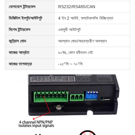
যোগাযোগ ইন্টারফেস
RS232/RS485/CAN
ডিজিটাল ইনপুট/আউটপুট
4 ইন 2 আউট, অপটোকপলিং বিচ্ছিন্নতা
বিশেষ ইন্টারফেস
একমুখী আউটপুট
কন্ট্রোল মোড
অবস্থান মোড/অভ্যন্তরীণ অবস্থান
কাজের আর্দ্রতা
৯০%, কোন ঘনীভবন নেই
কাজের তাপমাত্রা
-২৫°সি ~ ৭০°সি