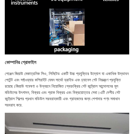
কোম্পানির প্রোফাইল
শেঞ্জেন জিয়াউ মেকাত্রনিক সিও, লিমিটেড একটি উচ্চ প্রযুক্তির উদ্যোগ যা একাধিক উদ্ভাবন
পেটেন্ট এবং সফ্টওয়্যার কপিরাইট যেমন সার্ভো ড্রাইভ এবং চ্যানেল গেট নিয়ন্ত্রণ প্রযুক্তি
রয়েছে।জিয়াউ গবেষণা ও উন্নয়নে নিয়োজিত।স্বয়ংক্রিয় গেট কন্ট্রোল আন্দোলনের মূল
মডিউলের উৎপাদন, বিক্রয় এবং প্রাক বিক্রয় এবং বিক্রয়োত্তর সেবা।এটি দেশীয় গেট
কন্ট্রোল শিল্পের প্রধান মডিউল সরবরাহকারী এবং গ্রাহকদের জন্য পেশাদার পণ্য সমাধান
সরবরাহ করে.