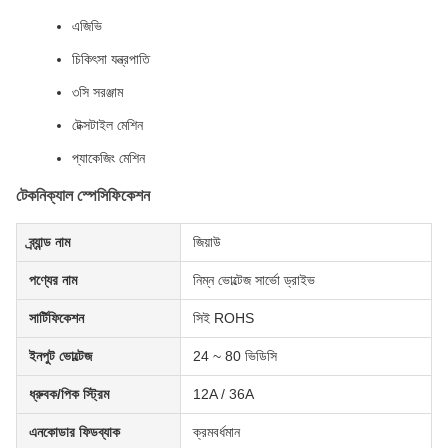
এজিভি
চিকিৎসা যন্ত্রপাতি
৩সি সরঞ্জাম
টেক্সটাইল মেশিন
প্যাকেজিং মেশিন
টেকনিক্যাল স্পেসিফিকেশন
ব্র্যান্ড নাম
জিয়াউ
পণ্যের নাম
নিম্ন ভোল্টেজ সার্ভো ড্রাইভ
সার্টিফিকেশন
সিই ROHS
ইনপুট ভোল্টেজ
24 ~ 80 ভিডিসি
ধ্রুবক/পিক স্ট্রিম
12A / 36A
এনকোডার ফিডব্যাক
ক্রমবর্ধমান