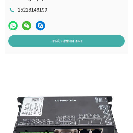
15218146199
এখনই যোগাযোগ করুন