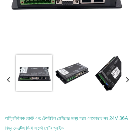
অগ্নিনির্বাপক রোবট এবং টেক্সটাইল মেশিনের জন্য পরম এনকোডার সহ 24V 36A
নিম্ন ভোল্টেজ ডিসি সার্ভো মোটর ড্রাইভ