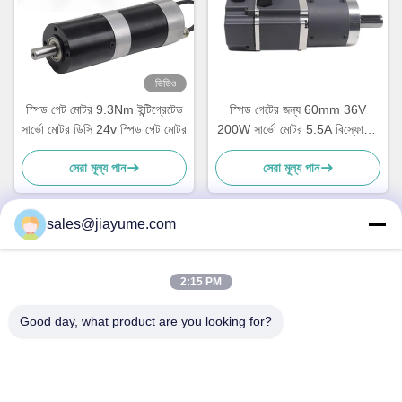
ভিডিও
স্পিড গেট মোটর 9.3Nm ইন্টিগ্রেটেড
স্পিড গেটের জন্য 60mm 36V
সার্ভো মোটর ডিসি 24v স্পিড গেট মোটর
200W সার্ভো মোটর 5.5A বিস্ফোরণ-
প্রমাণ গ্রহীয় গিয়ারবক্স সহ
সেরা মূল্য পান
সেরা মূল্য পান
sales@jiayume.com
দ্রুত যোগাযোগ
2:15 PM
ঠিকানা
Good day, what product are you looking for?
ফ্লোর 501, কুনহুই রোড নং 25, জোন 72, জিংডং কমিউনিটি, জিন'আন স্ট্রিট,
বাও'আন জেলা, শেনঝেন শহর, গুয়াংডং প্রদেশ, চীন।
টেলিফোন