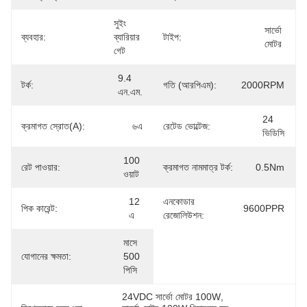
সুইং 
সার্ভো 
ব্যবহার:
ব্যারিয়ার 
টাইপ:
মোটর
গেট
9.4 
টর্ক:
গতি (আরপিএম):
2000RPM
এন.এম.
24 
ক্রমাগত স্রোত(A):
৬এ
রেটেড ভোল্টেজ:
ভিডিসি
100 
রেট পাওয়ার:
ক্রমাগত নামমাত্র টর্ক:
0.5Nm
ওয়াট
12 
এনকোডার
পিক কারেন্ট:
9600PPR
এ
রেজোলিউশন:
মাসে 
যোগানের ক্ষমতা:
500 
পিসি
24VDC সার্ভো মোটর 100W
, 