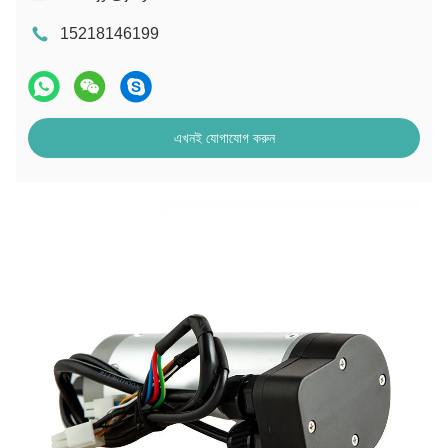
15218146199
এখনই যোগাযোগ করুন