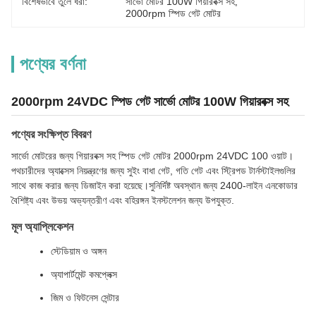
বিশেষভাবে তুলে ধরা:
সার্ভো মোটর 100W গিয়ারবক্স সহ
, 
2000rpm স্পিড গেট মোটর
পণ্যের বর্ণনা
2000rpm 24VDC স্পিড গেট সার্ভো মোটর 100W গিয়ারবক্স সহ
পণ্যের সংক্ষিপ্ত বিবরণ
সার্ভো মোটরের জন্য গিয়ারবক্স সহ স্পিড গেট মোটর 2000rpm 24VDC 100 ওয়াট।
পথচারীদের অ্যাক্সেস নিয়ন্ত্রণের জন্য সুইং বাধা গেট, গতি গেট এবং স্ট্রিপড টার্নস্টাইলগুলির
সাথে কাজ করার জন্য ডিজাইন করা হয়েছে।সুনির্দিষ্ট অবস্থান জন্য 2400-লাইন এনকোডার
বৈশিষ্ট্য এবং উভয় অভ্যন্তরীণ এবং বহিরঙ্গন ইনস্টলেশন জন্য উপযুক্ত.
মূল অ্যাপ্লিকেশন
স্টেডিয়াম ও অঙ্গন
অ্যাপার্টমেন্ট কমপ্লেক্স
জিম ও ফিটনেস সেন্টার