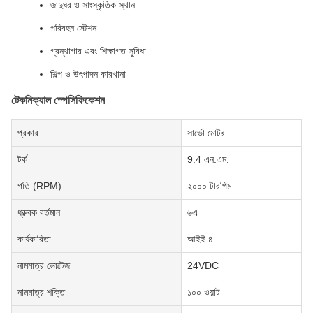
জাদুঘর ও সাংস্কৃতিক স্থান
পরিবহন স্টেশন
গ্রন্থাগার এবং শিক্ষাগত সুবিধা
শিল্প ও উৎপাদন কারখানা
টেকনিক্যাল স্পেসিফিকেশন
প্রকার
সার্ভো মোটর
টর্ক
9.4 এন.এম.
গতি (RPM)
২০০০ টারপিম
ধ্রুবক বর্তমান
৬এ
কার্যকারিতা
আইই ৪
নামমাত্র ভোল্টেজ
24VDC
নামমাত্র শক্তি
১০০ ওয়াট