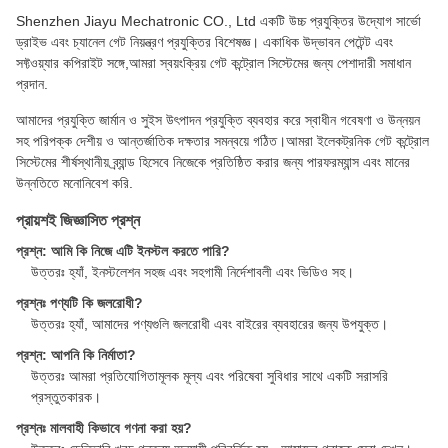
Shenzhen Jiayu Mechatronic CO., Ltd একটি উচ্চ প্রযুক্তির উদ্যোগ সার্ভো
ড্রাইভ এবং চ্যানেল গেট নিয়ন্ত্রণ প্রযুক্তির বিশেষজ্ঞ। একাধিক উদ্ভাবন পেটেন্ট এবং
সফ্টওয়্যার কপিরাইট সঙ্গে,আমরা স্বয়ংক্রিয় গেট কন্ট্রোল সিস্টেমের জন্য পেশাদারী সমাধান
প্রদান.
আমাদের প্রযুক্তি জার্মান ও সুইস উৎপাদন প্রযুক্তি ব্যবহার করে স্বাধীন গবেষণা ও উন্নয়ন
সহ পরিপক্ক দেশীয় ও আন্তর্জাতিক দক্ষতার সমন্বয়ে গঠিত।আমরা ইলেকট্রনিক গেট কন্ট্রোল
সিস্টেমের শীর্ষস্থানীয় ব্র্যান্ড হিসেবে নিজেকে প্রতিষ্ঠিত করার জন্য পারফরম্যান্স এবং মানের
উন্নতিতে মনোনিবেশ করি.
প্রায়শই জিজ্ঞাসিত প্রশ্ন
প্রশ্ন: আমি কি নিজে এটি ইনস্টল করতে পারি?
উত্তরঃ হ্যাঁ, ইনস্টলেশন সহজ এবং সহগামী নির্দেশাবলী এবং ভিডিও সহ।
প্রশ্নঃ পণ্যটি কি জলরোধী?
উত্তরঃ হ্যাঁ, আমাদের পণ্যগুলি জলরোধী এবং বাইরের ব্যবহারের জন্য উপযুক্ত।
প্রশ্ন: আপনি কি নির্মাতা?
উত্তরঃ আমরা প্রতিযোগিতামূলক মূল্য এবং পরিষেবা সুবিধার সাথে একটি সরাসরি
প্রস্তুতকারক।
প্রশ্নঃ মালবাহী কিভাবে গণনা করা হয়?