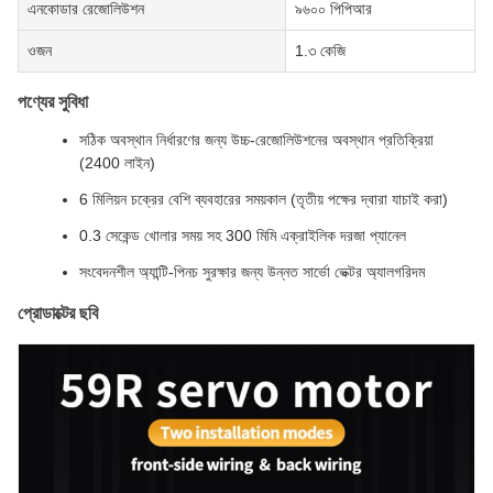
এনকোডার রেজোলিউশন
৯৬০০ পিপিআর
ওজন
1.৩ কেজি
পণ্যের সুবিধা
সঠিক অবস্থান নির্ধারণের জন্য উচ্চ-রেজোলিউশনের অবস্থান প্রতিক্রিয়া
(2400 লাইন)
6 মিলিয়ন চক্রের বেশি ব্যবহারের সময়কাল (তৃতীয় পক্ষের দ্বারা যাচাই করা)
0.3 সেকেন্ড খোলার সময় সহ 300 মিমি এক্রাইলিক দরজা প্যানেল
সংবেদনশীল অ্যান্টি-পিনচ সুরক্ষার জন্য উন্নত সার্ভো ভেক্টর অ্যালগরিদম
প্রোডাক্টের ছবি