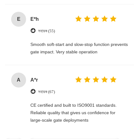
E
E*h
সহায়ক (55)
Smooth soft-start and slow-stop function prevents
gate impact. Very stable operation
A
A*r
সহায়ক (67)
CE certified and built to ISO9001 standards.
Reliable quality that gives us confidence for
large-scale gate deployments