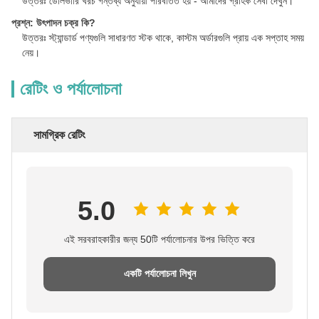
উত্তরঃ ডেলিভারি খরচ গন্তব্য অনুযায়ী পরিবর্তিত হয় - আমাদের গ্রাহক সেবা দেখুন।
প্রশ্ন: উৎপাদন চক্র কি?
উত্তরঃ স্ট্যান্ডার্ড পণ্যগুলি সাধারণত স্টক থাকে, কাস্টম অর্ডারগুলি প্রায় এক সপ্তাহ সময়
নেয়।
রেটিং ও পর্যালোচনা
সামগ্রিক রেটিং
5.0
এই সরবরাহকারীর জন্য 50টি পর্যালোচনার উপর ভিত্তি করে
একটি পর্যালোচনা লিখুন