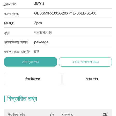
JIAYU
ব্র্যান্ড নাম:
GEBS59R-100A-20XP4E-B6EL-S1-00
মডেল নম্বর:
2pcs
MOQ:
আলোচনাযোগ্য
মূল্য:
pakeage
প্যাকেজিংয়ের বিবরণ:
টিটি
অর্থ প্রদানের শর্তাবলী:
সেরা মূল্য পান
এখনই যোগাযোগ করুন
বিস্তারিত তথ্য
পণ্যের বর্ণনা
বিস্তারিত তথ্য
উৎপত্তি স্থল:
চীন
সাক্ষ্যদান:
CE