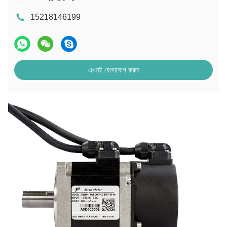
15218146199
এখনই যোগাযোগ করুন