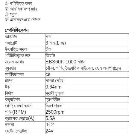
⑥ বাণিজ্যিক ভবন
⑦ আবাসিক সম্প্রদায়
⑧ স্কুল
⑨ এক্সপ্রেসওয়ে স্টেশন
স্পেসিফিকেশন
আইটেম
মান
ওয়ারেন্টি
3 মাস-1 বছর
উৎপত্তি স্থল
চীন
পরিচিতিমুলক নাম
জিয়াউ
মডেল নম্বার
EBS60F, 1000 লাইন
ব্যবহার
নৌকা, গাড়ি, বৈদ্যুতিক সাইকেল, হোম অ্যাপ্লায়েন্স
সার্টিফিকেশন
ce
টাইপ
সার্ভো মোটর
টর্ক
0.64nm
নির্মাণ
স্থায়ী চুম্বক
কম্যুটেশন
ব্রাশবিহীন
বৈশিষ্ট্য রক্ষা করুন
ড্রিপ-প্রুফ
গতি (RPM)
2500rpm
ক্রমাগত স্রোত(A)
5.5A
দক্ষতা
IE 2
রেটেড ভোল্টেজ
24v