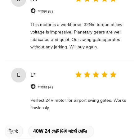
সহায়ক (8)
This motor is a workhorse. 32Nm torque at low
voltage is impressive. Planetary gears are well
lubricated and quiet. Our swing gate operates
without any jerking. Will buy again.
L
L*
সহায়ক (4)
Perfect 24V motor for airport swing gates. Works
flawlessly.
ট্যাগ:
40W 24 ভোল্ট ডিসি সার্ভো মোটর