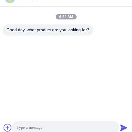
6:52 AM
Good day, what product are you looking for?
70মিমি ব্যাস 0.21nm টর্ক 1:36 অনুপাত সমন্বিত গিয়ারবক্স সহ BLDC সার্ভো
মোটর
ডিসি সার্ভো মোটর
2025-11-18
540 মতামত